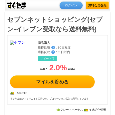
ログイン
無料会員登録
セブンネットショッピング(セブ
ン-イレブン受取なら送料無料)
商品購入
獲得反映
:
90日程度
？
通帳反映
:
３日以内
？
リピート可
2.0
%
1.0
マイルを貯める
+5%mile
すぐたまはアフィリエイト広告など、プロモーション広告を利用しています
グレードボーナス
友達紹介報酬