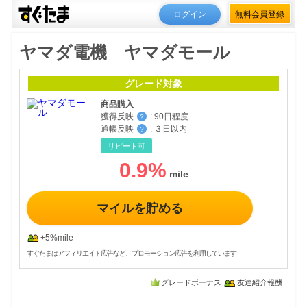
ログイン
無料会員登録
ヤマダ電機 ヤマダモール
グレード対象
商品購入
獲得反映
:
90日程度
？
通帳反映
:
３日以内
？
リピート可
0.9
%
マイルを貯める
+5%mile
すぐたまはアフィリエイト広告など、プロモーション広告を利用しています
グレードボーナス
友達紹介報酬