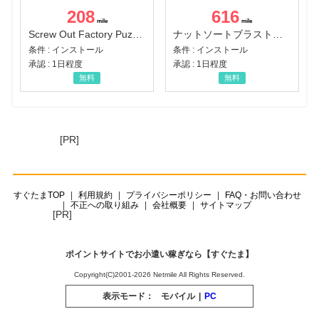
208
616
Screw Out Factory Puzzle 3D（経験値バーのマイルストーンを5にする（ユーザーレベル5に到達する））（Android）
ナットソートブラスト：カラーパズル（チャレンジ11完了）（Android）
条件 : インストール
条件 : インストール
承認 : 1日程度
承認 : 1日程度
無料
無料
[PR]
すぐたまTOP
利用規約
プライバシーポリシー
FAQ・お問い合わせ
不正への取り組み
会社概要
サイトマップ
[PR]
ポイントサイトでお小遣い稼ぎなら【すぐたま】
Copyright(C)2001-2026 Netmile All Rights Reserved.
表示モード：
モバイル
|
PC