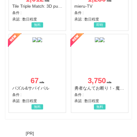
Tile Triple Match: 3D puzzle
mieru-TV
条件 :
条件 :
承認 : 数日程度
承認 : 数日程度
無料
即時
67
3,750
パズル&サバイバル
勇者なんてお断り！- 魔王の力で異世界征服
条件 :
条件 :
承認 : 数日程度
承認 : 数日程度
無料
無料
[PR]