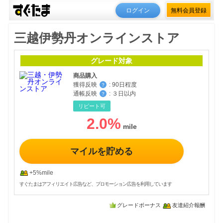
ログイン
無料会員登録
三越伊勢丹オンラインストア
グレード対象
商品購入
獲得反映
:
90日程度
？
通帳反映
:
３日以内
？
リピート可
2.0
%
マイルを貯める
+5%mile
すぐたまはアフィリエイト広告など、プロモーション広告を利用しています
グレードボーナス
友達紹介報酬