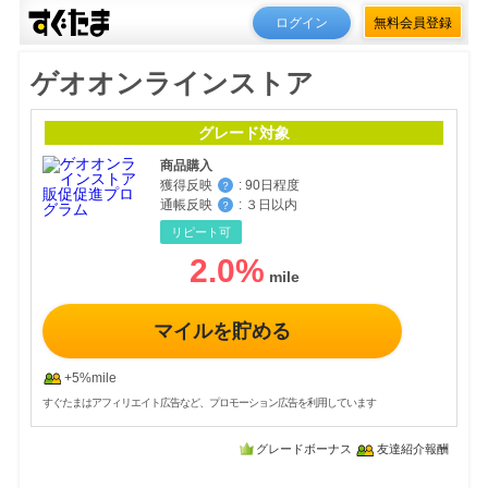
ログイン
無料会員登録
ゲオオンラインストア
グレード対象
商品購入
獲得反映
:
90日程度
？
通帳反映
:
３日以内
？
リピート可
2.0
%
マイルを貯める
+5%mile
すぐたまはアフィリエイト広告など、プロモーション広告を利用しています
グレードボーナス
友達紹介報酬