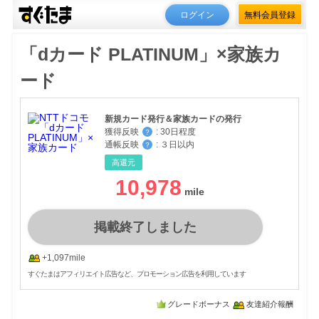
ログイン
無料会員登録
「dカード PLATINUM」×家族カ
ード
新規カード発行＆家族カードの発行
獲得反映
:
30日程度
？
通帳反映
:
３日以内
？
高還元
10,978
掲載終了しました
+1,097mile
すぐたまはアフィリエイト広告など、プロモーション広告を利用しています
グレードボーナス
友達紹介報酬