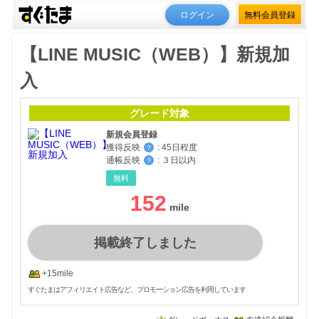
ログイン
無料会員登録
【LINE MUSIC（WEB）】新規加
入
グレード対象
新規会員登録
獲得反映
:
45日程度
？
通帳反映
:
３日以内
？
無料
152
掲載終了しました
+15mile
すぐたまはアフィリエイト広告など、プロモーション広告を利用しています