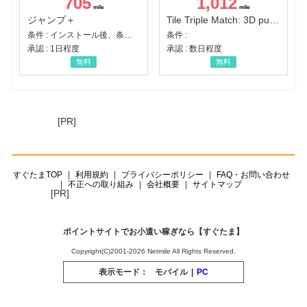
705
1,012
ジャンプ＋
Tile Triple Match: 3D puzzle
条件 : インストール後、条件達成
条件 :
承認 : 1日程度
承認 : 数日程度
無料
無料
[PR]
すぐたまTOP
利用規約
プライバシーポリシー
FAQ・お問い合わせ
不正への取り組み
会社概要
サイトマップ
[PR]
ポイントサイトでお小遣い稼ぎなら【すぐたま】
Copyright(C)2001-2026 Netmile All Rights Reserved.
表示モード：
モバイル
|
PC