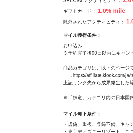
2.0
SPECIALアクティビティ：
にお申し込みがありました
1.0
% mile
ギフトカード：
20時間前
楽天インサイト
1.
除外されたアクティビティ：
800
mile
にお申し込みがありました
マイル獲得条件：
21時間前
ブックオフオンライン販売
お申込み
3.0
%mile
※予約完了後90日以内にキャン
にお申し込みがありました
6時間前
商品カテゴリは、以下のページで
ベルーナ
2.0
→https://affiliate.klook.com/ja/te
%mile
にお申し込みがありました
上記リンク先から成果発生した場
※「鉄道」カテゴリ内の日本国
マイル却下条件：
・虚偽、重複、登録不備、キャ
・東京ディズニーリゾート、ユ