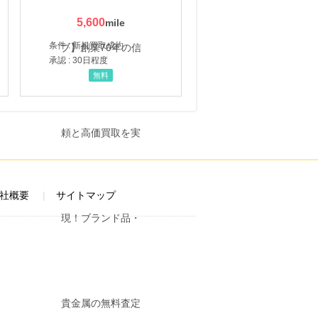
5,600
条件 : 新規買取成約
承認 : 30日程度
無料
社概要
サイトマップ