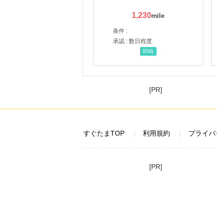
1,230
条件 :
承認 : 数日程度
即時
[PR]
すぐたまTOP
利用規約
プライバ
[PR]