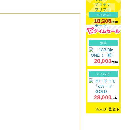
マイルUP
18,200
mile
詳細
無料
20,000
mile
詳細
マイルUP
28,000
mile
もっと見る