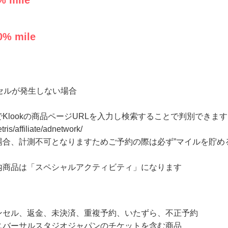
% mile
0
% mile
セルが発生しない場合
Klookの商品ページURLを入力し検索することで判別できま
tris/affiliate/adnetwork/
合、計測不可となりますためご予約の際は必ず”マイルを貯め
内商品は「スペシャルアクティビティ」になります
ンセル、返金、未決済、重複予約、いたずら、不正予約
ニバーサルスタジオジャパンのチケットを含む商品