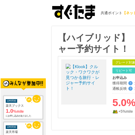
共通ポイント
【ネッ
【ハイブリッド】【
ャー予約サイト！
グレード対
リピート可
お申込み
獲得期間
:
？
通帳反映
:
？
5.0
12時間前
楽天ブックス
1.0
%mile
+5%mile
にお申し込みがありました
12時間前
楽天市場