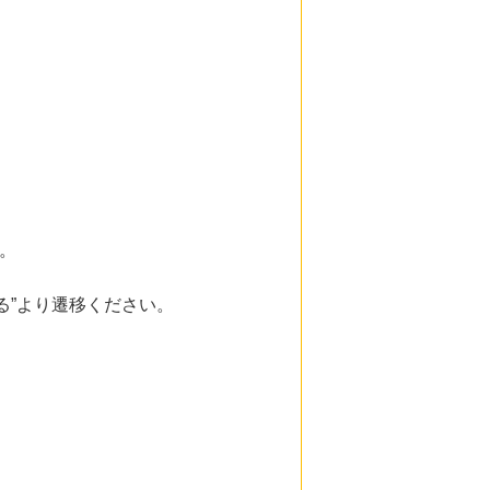
す。
る”より遷移ください。