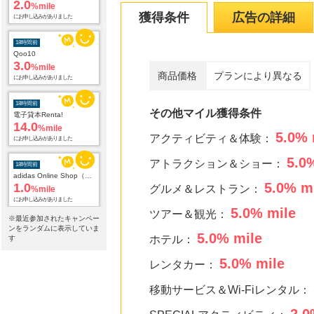
2.0
%mile
獲得条件
広告の詳細
にお申し込みがありました
18時間前
Qoo10
3.0
%mile
商品価格
プランにより異なる
にお申し込みがありました
18時間前
その他マイル獲得条件
電子貸本Renta!
14.0
%mile
5.0
% 
アクティビティ＆体験：
にお申し込みがありました
5.0
%
アトラクション＆ショー：
18時間前
adidas Online Shop（アディダスオンラインショップ）
5.0
% m
1.0
グルメ＆レストラン：
%mile
にお申し込みがありました
5.0
% mile
ツアー＆観光：
※最近参加されたキャンペー
18時間前
ンをランダムに表示していま
5.0
% mile
Yahoo!ショッピング
ホテル：
す
2.0
%mile
5.0
% mile
にお申し込みがありました
レンタカー：
18時間前
移動サービス＆Wi-Fiレンタル：
じゃらんnet
1.0
%mile