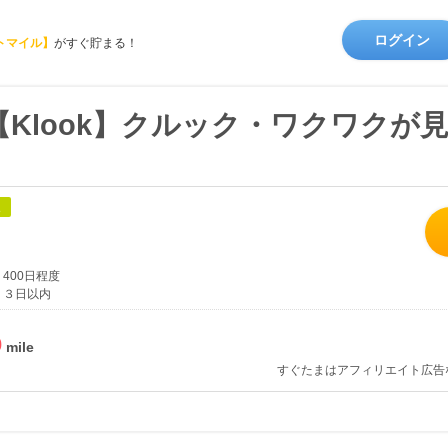
ログイン
トマイル】
がすぐ貯まる！
Klook】クルック・ワクワクが
象
400日程度
３日以内
%
すぐたまはアフィリエイト広告