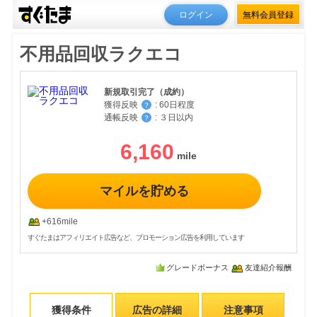
ログイン
無料会員登録
不用品回収ラクエコ
新規取引完了（成約）
獲得反映
:
60日程度
？
通帳反映
:
３日以内
？
6,160
マイルを貯める
+616mile
すぐたまはアフィリエイト広告など、プロモーション広告を利用しています
グレードボーナス
友達紹介報酬
獲得条件
広告の詳細
注意事項