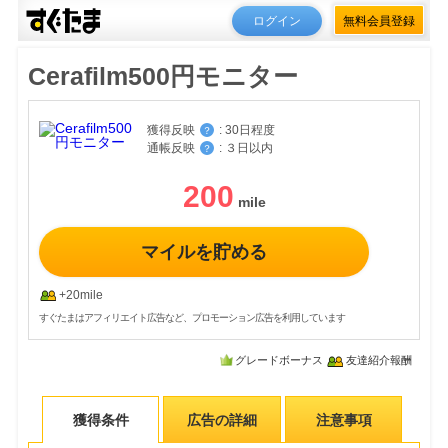
ログイン
無料会員登録
Cerafilm500円モニター
獲得反映
:
30日程度
？
通帳反映
:
３日以内
？
200
マイルを貯める
+20mile
すぐたまはアフィリエイト広告など、プロモーション広告を利用しています
グレードボーナス
友達紹介報酬
獲得条件
広告の詳細
注意事項