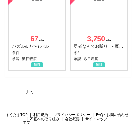
67
3,750
パズル&サバイバル
勇者なんてお断り！- 魔王の力で異世界征服
条件 :
条件 :
承認 : 数日程度
承認 : 数日程度
無料
無料
[PR]
すぐたまTOP
利用規約
プライバシーポリシー
FAQ・お問い合わせ
不正への取り組み
会社概要
サイトマップ
[PR]