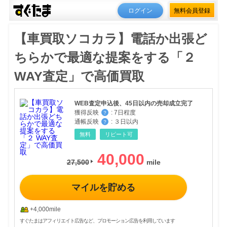
ログイン
無料会員登録
【車買取ソコカラ】電話か出張ど
ちらかで最適な提案をする「２
WAY査定」で高価買取
WEB査定申込後、45日以内の売却成立完了
獲得反映
:
7日程度
？
通帳反映
:
３日以内
？
無料
リピート可
40,000
27,500
マイルを貯める
+4,000mile
すぐたまはアフィリエイト広告など、プロモーション広告を利用しています