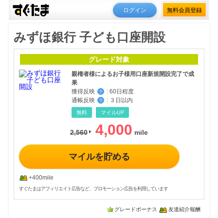
ログイン
無料会員登録
みずほ銀行 子ども口座開設
グレード対象
親権者様によるお子様用口座新規開設完了で成
果
獲得反映
:
60日程度
？
通帳反映
:
３日以内
？
無料
マイルUP
4,000
2,560
マイルを貯める
+400mile
すぐたまはアフィリエイト広告など、プロモーション広告を利用しています
グレードボーナス
友達紹介報酬