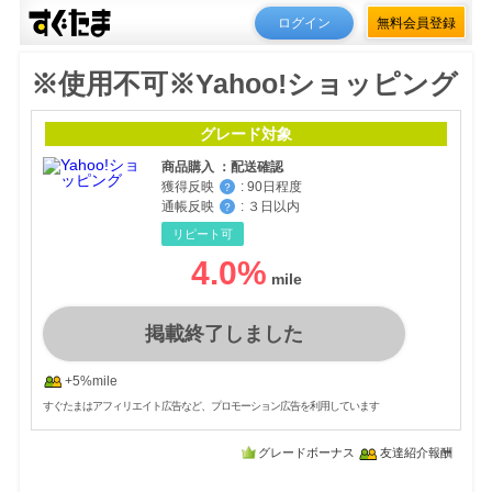
ログイン
無料会員登録
※使用不可※Yahoo!ショッピング
グレード対象
商品購入 ：配送確認
獲得反映
:
90日程度
？
通帳反映
:
３日以内
？
リピート可
4.0
%
掲載終了しました
+5%mile
すぐたまはアフィリエイト広告など、プロモーション広告を利用しています
グレードボーナス
友達紹介報酬