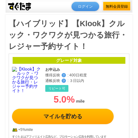
ログイン
無料会員登録
【ハイブリッド】【Klook】クル
ック・ワクワクが見つかる旅行・
レジャー予約サイト！
グレード対象
お申込み
獲得反映
:
400日程度
？
通帳反映
:
３日以内
？
リピート可
5.0
%
マイルを貯める
+5%mile
すぐたまはアフィリエイト広告など、プロモーション広告を利用しています