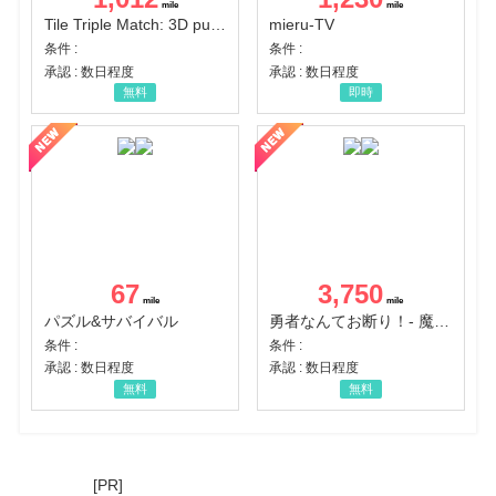
Tile Triple Match: 3D puzzle
mieru-TV
条件 :
条件 :
承認 : 数日程度
承認 : 数日程度
無料
即時
67
3,750
パズル&サバイバル
勇者なんてお断り！- 魔王の力で異世界征服
条件 :
条件 :
承認 : 数日程度
承認 : 数日程度
無料
無料
[PR]