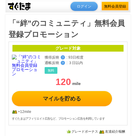
ログイン
無料会員登録
「“絆”のコミュニティ」無料会員
登録プロモーション
グレード対象
獲得反映
:
93日程度
？
通帳反映
:
３日以内
？
無料
120
マイルを貯める
+12mile
すぐたまはアフィリエイト広告など、プロモーション広告を利用しています
グレードボーナス
友達紹介報酬