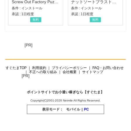
Screw Out Factory Puzzle 3D（経験値バーのマイルストーンを5にする（ユーザーレベル5に到達する））（Android）
ナットソートブラスト：カラーパズル（チャレンジ11完了）（Android）
条件 : インストール
条件 : インストール
承認 : 1日程度
承認 : 1日程度
無料
無料
[PR]
すぐたまTOP
利用規約
プライバシーポリシー
FAQ・お問い合わせ
不正への取り組み
会社概要
サイトマップ
[PR]
ポイントサイトでお小遣い稼ぎなら【すぐたま】
Copyright(C)2001-2026 Netmile All Rights Reserved.
表示モード：
モバイル
|
PC