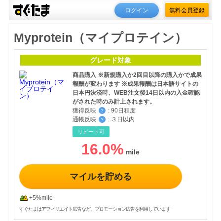
ログイン
無料会員登録
Myprotein（マイプロテイン）
グレード対象
商品購入 ※新規購入か2回目以降の購入かで成果
報酬が変わります ※成果報酬は日本語サイトの
日本円決済時、WEB注文後14日以内の入金確認
がされた時のみ計上されます。
獲得反映
:
90日程度
？
通帳反映
:
３日以内
？
リピート可
16.0
%
マイルを貯める
+5%mile
すぐたまはアフィリエイト広告など、プロモーション広告を利用しています