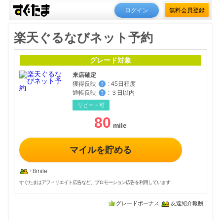
ログイン
無料会員登録
楽天ぐるなびネット予約
グレード対象
来店確定
獲得反映
:
45日程度
？
通帳反映
:
３日以内
？
リピート可
80
マイルを貯める
+8mile
すぐたまはアフィリエイト広告など、プロモーション広告を利用しています
グレードボーナス
友達紹介報酬