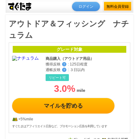
ログイン
無料会員登録
アウトドア＆フィッシング ナチ
ュラム
グレード対象
商品購入（アウトドア用品）
獲得反映
:
125日程度
？
通帳反映
:
３日以内
？
リピート可
3.0
%
マイルを貯める
+5%mile
すぐたまはアフィリエイト広告など、プロモーション広告を利用しています