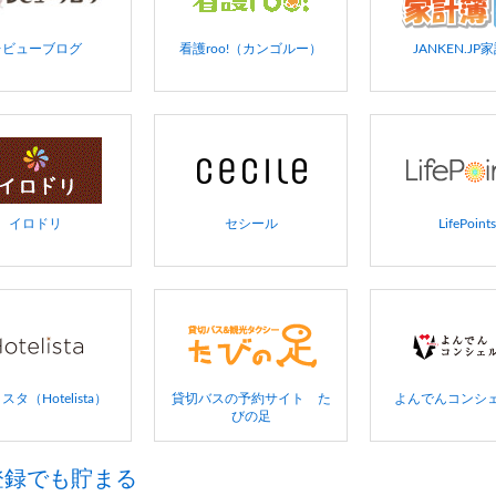
レビューブログ
看護roo!（カンゴルー）
JANKEN.JP
イロドリ
セシール
LifePoints
タ（Hotelista）
貸切バスの予約サイト た
よんでんコンシ
びの足
登録でも貯まる