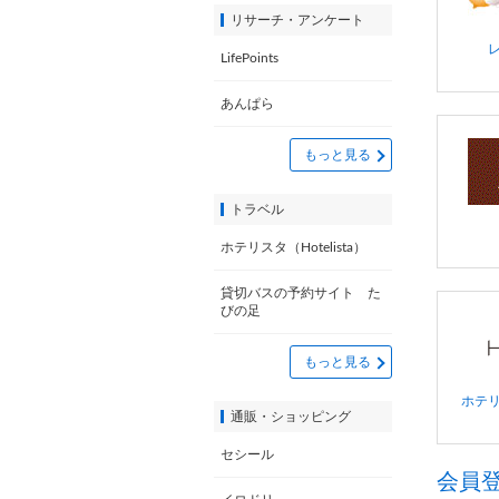
リサーチ・アンケート
LifePoints
あんぱら
もっと見る
トラベル
ホテリスタ（Hotelista）
貸切バスの予約サイト た
びの足
もっと見る
ホテリス
通販・ショッピング
セシール
会員