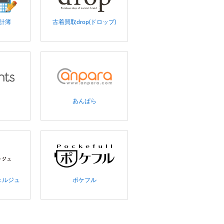
家計簿
古着買取drop(ドロップ)
あんぱら
ェルジュ
ポケフル