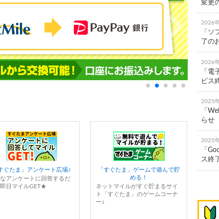
変更
2026
「ソ
了の
2026
「電
ビス
2025
「We
らせ
2025
「Go
ス終
すぐたま」アンケート広場♪
「すぐたま」ゲームで遊んで貯
める！
なアンケートに回答するだ
即日マイルGET★
ネットマイルがすぐ貯まるサイ
ト「すぐたま」のゲームコーナ
ー♪