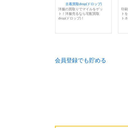
古着買取drop(ドロップ)
洋服の買取りでマイルをゲッ
印刷
ト！洋服売るなら宅配買取
トを
drop(ドロップ)！
トネ
会員登録でも貯める