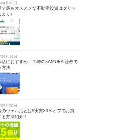
年04月23日
活で最もオススメな不動産投資はグリッ
決まり♪
年04月16日
ル活におすすめ！？噂のSAMURAI証券で
る方法
年09月30日
題のウェル活とは⁉実質33％オフでお買
る方法紹介!!