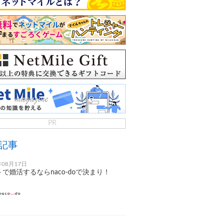
PR
記事
年08月17日
で婚活するならnaco-doで決まり！