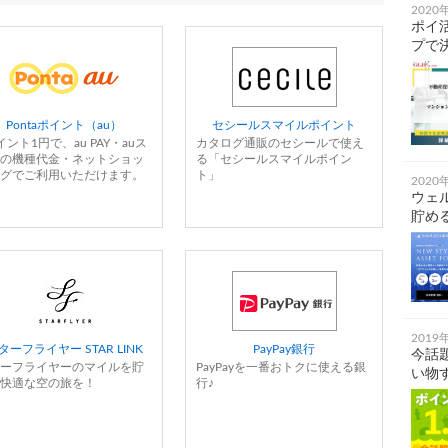
2020
ポイ
プで
Pontaポイント（au）
セシールスマイルポイント
イント1円で、au PAY・auス
カタログ通販のセシールで使え
の機種代金・ネットショッ
る「セシールスマイルポイン
グでご利用いただけます。
ト」
2020
ウェ
貯め
2019
ターフライヤー STAR LINK
PayPay銀行
今話
ーフライヤーのマイルを貯
PayPayを一番おトクに使える銀
い物す
快適な空の旅を！
行♪