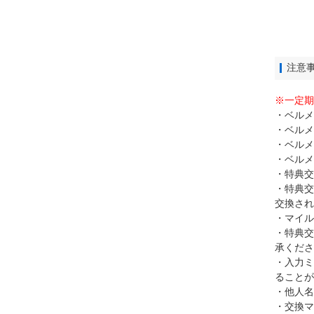
注意
※一定期
・ベルメ
・ベルメ
・ベルメ
・ベルメ
・特典交
・特典交
交換され
・マイル
・特典交
承くださ
・入力ミ
ることが
・他人名
・交換マ