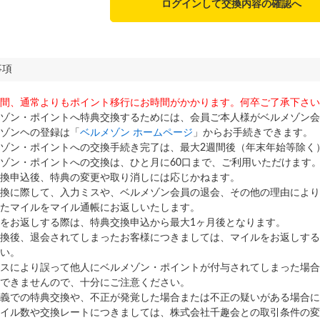
ログインして交換内容の確認へ
事項
間、通常よりもポイント移行にお時間がかかります。何卒ご了承下さい
ゾン・ポイントへ特典交換するためには、会員ご本人様がベルメゾン会
ゾンヘの登録は「
ベルメゾン ホームページ
」からお手続きできます。
ゾン・ポイントへの交換手続き完了は、最大2週間後（年末年始等除く
ゾン・ポイントへの交換は、ひと月に60口まで、ご利用いただけます
換申込後、特典の変更や取り消しには応じかねます。
換に際して、入力ミスや、ベルメゾン会員の退会、その他の理由により
たマイルをマイル通帳にお返しいたします。
をお返しする際は、特典交換申込から最大1ヶ月後となります。
換後、退会されてしまったお客様につきましては、マイルをお返しする
い。
スにより誤って他人にベルメゾン・ポイントが付与されてしまった場合
できませんので、十分にご注意ください。
義での特典交換や、不正が発覚した場合または不正の疑いがある場合に
イル数や交換レートにつきましては、株式会社千趣会との取引条件の変