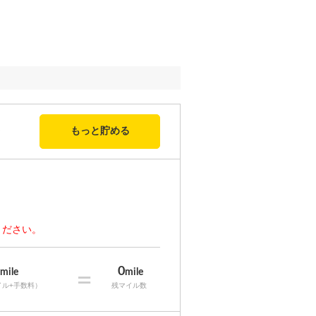
もっと貯める
ください。
0
0
mile
=
mile
イル+手数料）
残マイル数