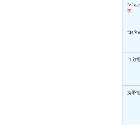
*ベル
字）
*お名
自宅
携帯