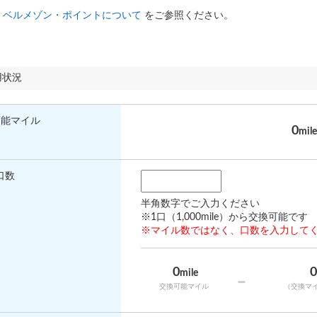
は
ベルメゾン・ポイントについて
をご参照ください。
用状況
可能マイル
0
mile
口数
半角数字でご入力ください
※1口（1,000mile）から交換可能です
※マイル数ではなく、口数を入力して
0
mile
-
交換可能マイル
（交換マ