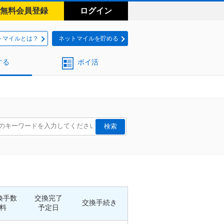
無料会員登録
ログイン
トマイルとは？
ネットマイルを貯める
する
ポイ活
換手数
交換完了
交換手続き
料
予定日