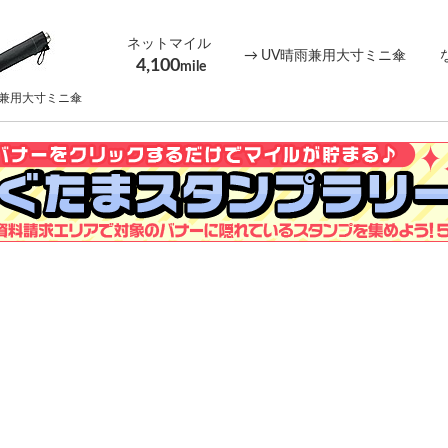
ネットマイル
→
UV晴雨兼用大寸ミニ傘
4,100
mile
雨兼用大寸ミニ傘