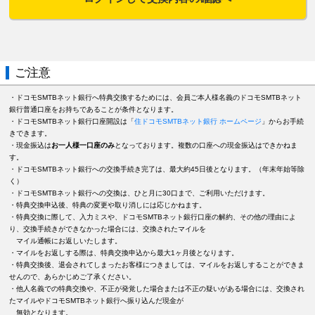
ご注意
・ドコモSMTBネット銀行へ特典交換するためには、会員ご本人様名義のドコモSMTBネット
銀行普通口座をお持ちであることが条件となります。
・ドコモSMTBネット銀行口座開設は「
住ドコモSMTBネット銀行 ホームページ
」からお手続
きできます。
・現金振込は
お一人様一口座のみ
となっております。複数の口座への現金振込はできかねま
す。
・ドコモSMTBネット銀行への交換手続き完了は、最大約45日後となります。（年末年始等除
く）
・ドコモSMTBネット銀行への交換は、ひと月に30口まで、ご利用いただけます。
・特典交換申込後、特典の変更や取り消しには応じかねます。
・特典交換に際して、入力ミスや、ドコモSMTBネット銀行口座の解約、その他の理由によ
り、交換手続きができなかった場合には、交換されたマイルを
マイル通帳にお返しいたします。
・マイルをお返しする際は、特典交換申込から最大1ヶ月後となります。
・特典交換後、退会されてしまったお客様につきましては、マイルをお返しすることができま
せんので、あらかじめご了承ください。
・他人名義での特典交換や、不正が発覚した場合または不正の疑いがある場合には、交換され
たマイルやドコモSMTBネット銀行へ振り込んだ現金が
無効となります。