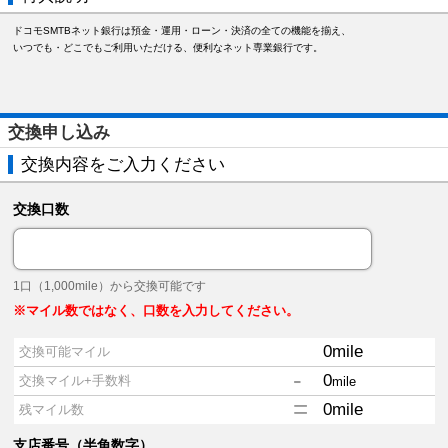
ドコモSMTBネット銀行は預金・運用・ローン・決済の全ての機能を揃え、
いつでも・どこでもご利用いただける、便利なネット専業銀行です。
交換申し込み
交換内容をご入力ください
交換口数
1口（1,000mile）から交換可能です
※マイル数ではなく、口数を入力してください。
0
mile
交換可能マイル
-
0
交換マイル+手数料
mile
=
0
mile
残マイル数
支店番号（半角数字）