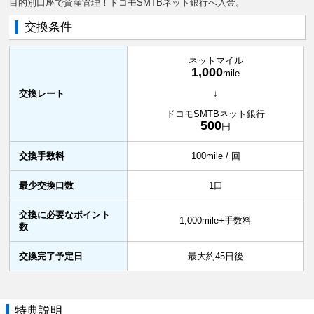
目的別口座で資産管理！ドコモSMTBネット銀行へ入金。
交換条件
ネットマイル
1,000
mile
交換レート
↓
ドコモSMTBネット銀行
500
円
交換手数料
100mile / 回
最少交換口数
1口
交換に必要なポイント
1,000mile+手数料
数
交換完了予定日
最大約45日後
特典説明