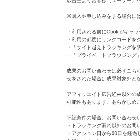
広告主よりお客様（ユーザー）
にお申し込みがありました
20時間前
※購入や申し込みをする場合に
住友不動産 ショッピングシティイオンカード（発行）
3,000
mile
にお申し込みがありました
・利用される前にCookie/キ
・利用の都度にリンクコードを
21時間前
ブックオフオンライン販売
・「サイト越えトラッキングを防ぐ
3.0
%mile
・「プライベートブラウジング」
にお申し込みがありました
12時間前
成果のお問い合わせは必ずこち
楽天市場
2.0
%mile
せをされた場合は成果対象外と
にお申し込みがありました
アフィリエイト広告経由以外の
12時間前
楽天ブックス
可能性もあります。あらかじめ
1.0
%mile
にお申し込みがありました
下記条件の場合、お問い合わせ
・トラッキング漏れ以外のお問
・アクション日から60日を経