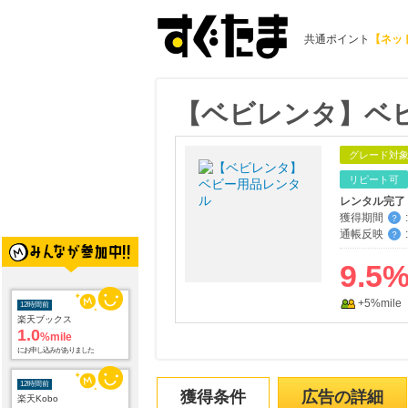
共通ポイント
【ネッ
【ベビレンタ】ベ
グレード対
リピート可
レンタル完了
獲得期間
:
？
通帳反映
:
？
9.5
12時間前
+5%mile
楽天ブックス
1.0
%mile
にお申し込みがありました
12時間前
楽天Kobo
獲得条件
広告の詳細
1.0