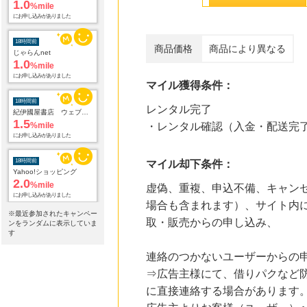
%mile
にお申し込みがありました
18時間前
商品価格
商品により異なる
じゃらんnet
1.0
%mile
にお申し込みがありました
マイル獲得条件：
18時間前
紀伊國屋書店 ウェブストア
レンタル完了
1.5
%mile
・レンタル確認（入金・配送完
にお申し込みがありました
18時間前
マイル却下条件：
Yahoo!ショッピング
2.0
%mile
虚偽、重複、申込不備、キャン
にお申し込みがありました
場合も含まれます）、サイト内
※最近参加されたキャンペー
18時間前
取・販売からの申し込み、
ンをランダムに表示していま
カメラのキタムラのネットショップ
す
0.9
%mile
にお申し込みがありました
連絡のつかないユーザーからの
⇒広告主様にて、借りパクなど
18時間前
DHCオンラインショップ
に直接連絡する場合があります
2.0
%mile