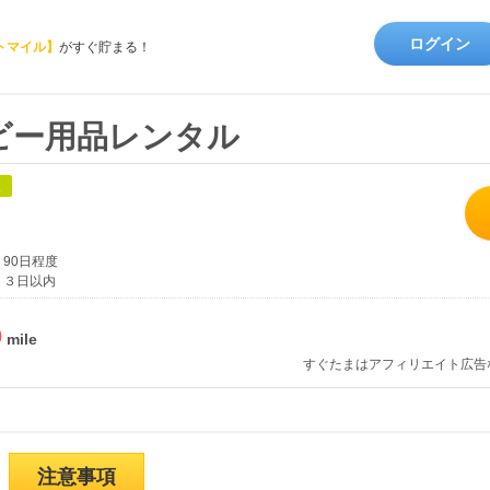
ログイン
トマイル】
がすぐ貯まる！
ビー用品レンタル
象
90日程度
３日以内
%
すぐたまはアフィリエイト広告
注意事項