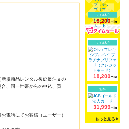
マイルUP
18,200
mile
詳細
マイルUP
18,200
mile
（新規商品レンタル後延長注文の
場合、同一世帯からの申込、買
詳細
無料
31,999
mile
接お電話にてお客様（ユーザー）
もっと見る