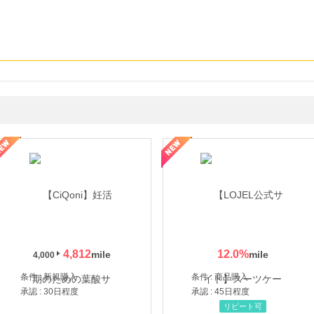
年の信頼と高価買取を実現！ブランド品・貴金属の無料査定
4,812
12.0
%
4,000
条件 : 新規購入
条件 : 商品購入
承認 : 30日程度
承認 : 45日程度
リピート可