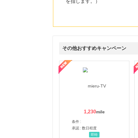
を指します。）
その他おすすめキャンペーン
ni】妊活期のための葉酸サプリ
【LOJEL公式サイト】スーツケース・バッグ
【ロデオドライブ】創業70
1,230
条件 :
承認 : 数日程度
即時