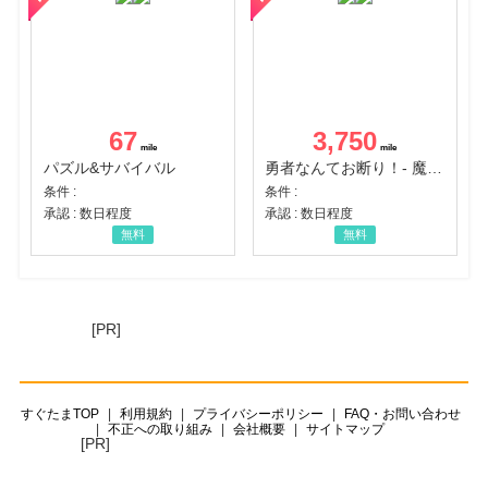
67
3,750
パズル&サバイバル
勇者なんてお断り！- 魔王の力で異世界征服
条件 :
条件 :
承認 : 数日程度
承認 : 数日程度
無料
無料
[PR]
すぐたまTOP
利用規約
プライバシーポリシー
FAQ・お問い合わせ
不正への取り組み
会社概要
サイトマップ
[PR]