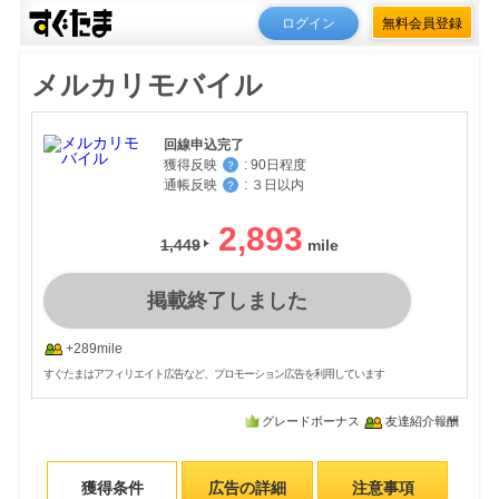
ログイン
無料会員登録
メルカリモバイル
回線申込完了
獲得反映
:
90日程度
？
通帳反映
:
３日以内
？
2,893
1,449
掲載終了しました
+289mile
すぐたまはアフィリエイト広告など、プロモーション広告を利用しています
グレードボーナス
友達紹介報酬
獲得条件
広告の詳細
注意事項