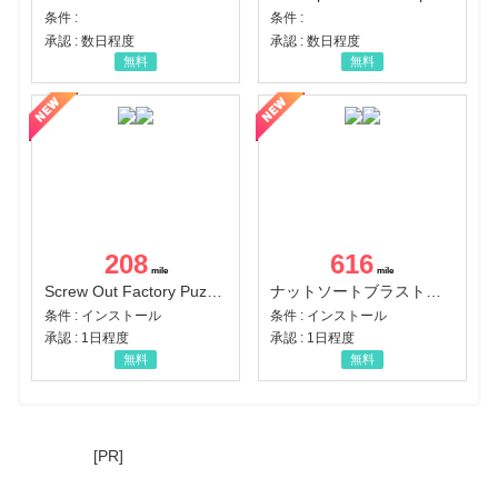
条件 :
条件 :
承認 : 数日程度
承認 : 数日程度
無料
無料
208
616
Screw Out Factory Puzzle 3D（経験値バーのマイルストーンを5にする（ユーザーレベル5に到達する））（Android）
ナットソートブラスト：カラーパズル（チャレンジ11完了）（Android）
条件 : インストール
条件 : インストール
承認 : 1日程度
承認 : 1日程度
無料
無料
[PR]