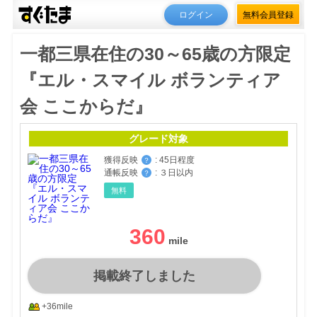
ログイン
無料会員登録
一都三県在住の30～65歳の方限定
『エル・スマイル ボランティア
会 ここからだ』
グレード対象
獲得反映
:
45日程度
？
通帳反映
:
３日以内
？
無料
360
掲載終了しました
+36mile