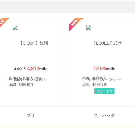
年の信頼と高価買取を実現！ブランド品・貴金属の無料査定
4,812
12.0
%
4,000
条件 : 新規購入
条件 : 商品購入
承認 : 30日程度
承認 : 45日程度
リピート可