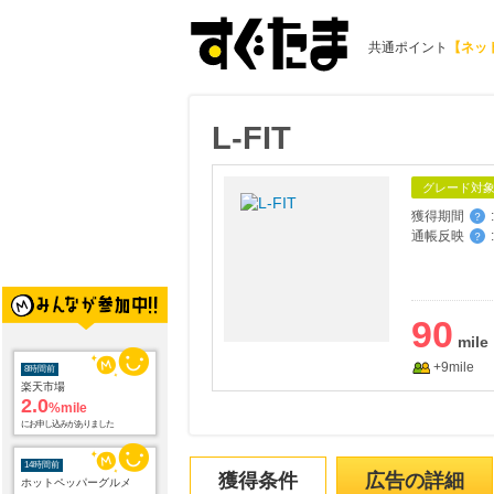
共通ポイント
【ネッ
L-FIT
グレード対
獲得期間
:
？
通帳反映
:
？
8時間前
楽天市場
90
2.0
%mile
にお申し込みがありました
+9mile
14時間前
ホットペッパーグルメ
100
mile
にお申し込みがありました
獲得条件
広告の詳細
14時間前