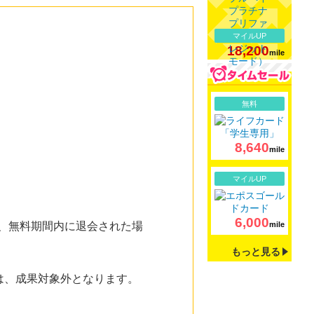
マイルUP
18,200
mile
詳細
無料
8,640
mile
詳細
マイルUP
6,000
た、無料期間内に退会された場
mile
もっと見る
方は、成果対象外となります。