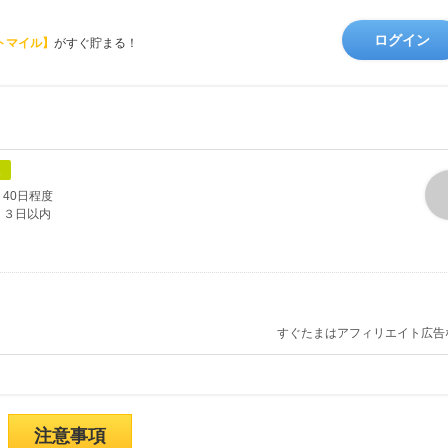
ログイン
トマイル】
がすぐ貯まる！
象
40日程度
３日以内
すぐたまはアフィリエイト広告
注意事項