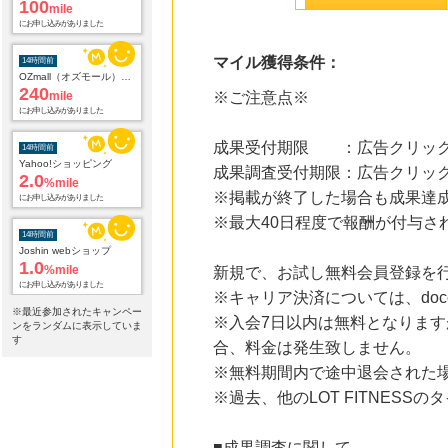
OZmall（オズモール） ヘアサロン
240
mile
にお申し込みがありました
マイル獲得条件：
14時間前
※ご注意点※
Yahoo!ショッピング
2.0
%mile
にお申し込みがありました
成果受付期限 ：広告クリック
成果調査受付期限：広告クリック
14時間前
Joshin webショップ
※掲載が終了した場合も成果達
1.0
%mile
※最大40日程度で報酬が付与さ
にお申し込みがありました
14時間前
新規で、お試し無料会員登録を
DHCオンラインショップ
2.0
%mile
※キャリア決済については、doc
にお申し込みがありました
※最近参加されたキャンペー
※入会7日以内は無料となります
ンをランダムに表示していま
す
合、料金は発生致しません。
14時間前
話題の商品がお得に試せる【サンプル百貨店】ちょっプル申込
※無料期間内で途中退会された
1.0
%mile
※過去、他のLOT FITNES
にお申し込みがありました
17時間前
■成果調査に関して
ブックオフオンライン販売