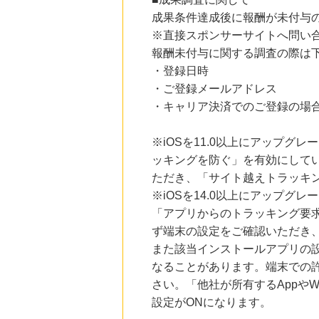
3.0
%mile
成果条件達成後に報酬が未付与
にお申し込みがありました
※直接スポンサーサイトへ問い
23時間前
報酬未付与に関する調査の際は
Rakuten Fashion(楽天ファッション)
・登録日時
4.5
%mile
にお申し込みがありました
・ご登録メールアドレス
・キャリア決済でのご登録の場
3時間前
ファミリーファームの冒険
1,425
mile
※iOSを11.0以上にアップグレ
にお申し込みがありました
ッキングを防ぐ」を有効にして
8時間前
ただき、「サイト越えトラッキン
楽天市場
※iOSを14.0以上にアップ
2.0
%mile
にお申し込みがありました
「アプリからのトラッキング要
ず端末の設定をご確認いただき
また該当インストールアプリの
なることがあります。端末での
さい。「他社が所有するAppや
設定がONになります。