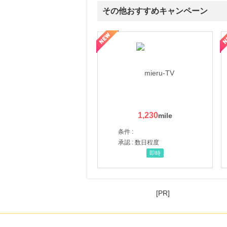
その他おすすめキャンペーン
ni】妊活期のための葉酸サプリ
【LOJEL公式サイト】スーツケース・バッグ
【ロデオドライブ】創業70
1,230
条件 :
承認 : 数日程度
即時
[PR]