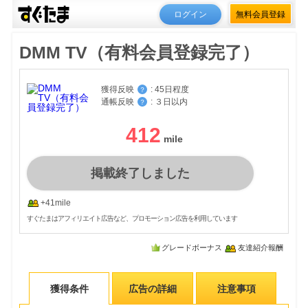
ログイン
無料会員登録
DMM TV（有料会員登録完了）
獲得反映
:
45日程度
？
通帳反映
:
３日以内
？
412
掲載終了しました
+41mile
すぐたまはアフィリエイト広告など、プロモーション広告を利用しています
グレードボーナス
友達紹介報酬
獲得条件
広告の詳細
注意事項