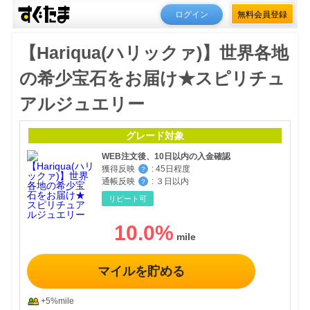
ログイン
無料会員登録
【Hariqua(ハリックァ)】世界各地
の希少宝石をお届け★スピリチュ
アルジュエリー
グレード対象
WEB注文後、10日以内の入金確認
獲得反映
:
45日程度
？
通帳反映
:
３日以内
？
リピート可
10.0
%
マイルを貯める
+5%mile