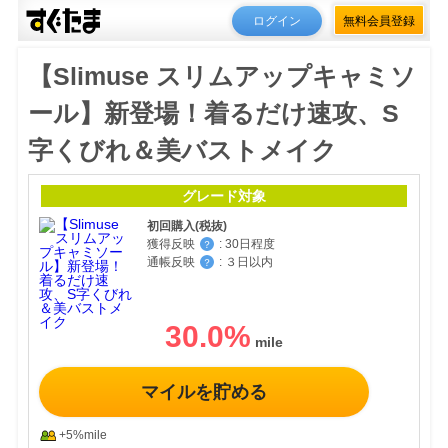
ログイン
無料会員登録
【Slimuse スリムアップキャミソ
ール】新登場！着るだけ速攻、S
字くびれ＆美バストメイク
グレード対象
初回購入(税抜)
獲得反映
:
30日程度
？
通帳反映
:
３日以内
？
30.0
%
マイルを貯める
+5%mile