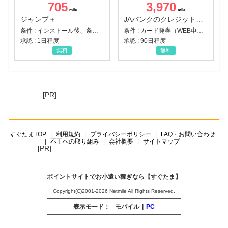
705
3,970
ジャンプ＋
JAバンクのクレジットカード【JAカード】
条件 : インストール後、条件達成
条件 : カード発券（WEB申込から30日以内）
承認 : 1日程度
承認 : 90日程度
無料
無料
[PR]
すぐたまTOP
利用規約
プライバシーポリシー
FAQ・お問い合わせ
不正への取り組み
会社概要
サイトマップ
[PR]
ポイントサイトでお小遣い稼ぎなら【すぐたま】
Copyright(C)2001-2026 Netmile All Rights Reserved.
表示モード：
モバイル
|
PC