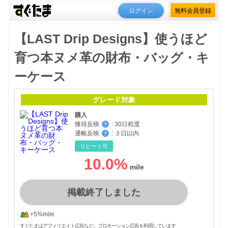
ログイン
無料会員登録
【LAST Drip Designs】使うほど
育つ本ヌメ革の財布・バッグ・キ
ーケース
グレード対象
購入
獲得反映
:
30日程度
？
通帳反映
:
３日以内
？
リピート可
10.0
%
掲載終了しました
+5%mile
すぐたまはアフィリエイト広告など、プロモーション広告を利用しています