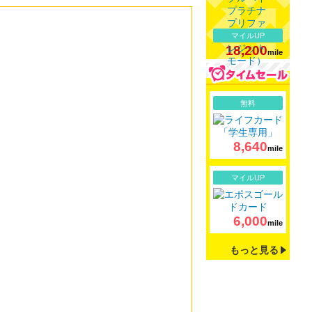
マイルUP
18,200
mile
詳細
無料
8,640
mile
詳細
マイルUP
6,000
mile
もっと見る