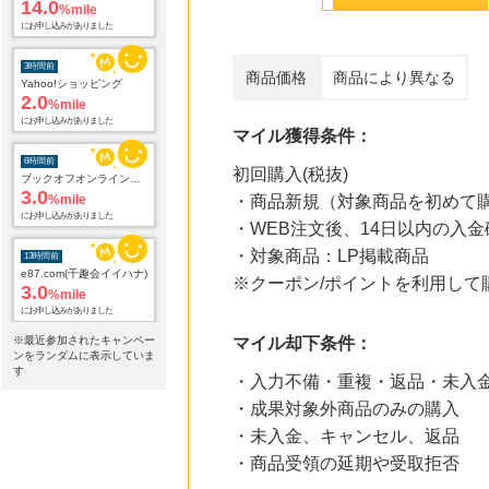
14.0
%mile
にお申し込みがありました
3時間前
商品価格
商品により異なる
Yahoo!ショッピング
2.0
%mile
にお申し込みがありました
マイル獲得条件：
6時間前
初回購入(税抜)
ブックオフオンライン販売
3.0
%mile
・商品新規（対象商品を初めて
にお申し込みがありました
・WEB注文後、14日以内の入金
・対象商品：LP掲載商品
13時間前
e87.com(千趣会イイハナ)
※クーポン/ポイントを利用し
3.0
%mile
にお申し込みがありました
※最近参加されたキャンペー
マイル却下条件：
21時間前
ンをランダムに表示していま
楽天市場 おすすめブランド
す
・入力不備・重複・返品・未入
1.0
%mile
・成果対象外商品のみの購入
にお申し込みがありました
・未入金、キャンセル、返品
21時間前
・商品受領の延期や受取拒否
楽天Kobo
1.0
%mile