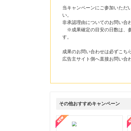
にお申し込みがありました
当キャンペーンにご参加いただ
21時間前
い。
楽天ブックス
非承認理由についてのお問い合
1.0
%mile
にお申し込みがありました
※成果確定の目安の日数は、参
す。
21時間前
楽天市場
2.0
%mile
成果のお問い合わせは必ずこち
にお申し込みがありました
広告主サイト側へ直接お問い合
3時間前
話題の商品がお得に試せる【サンプル百貨店】ちょっプル申込
1.0
%mile
にお申し込みがありました
その他おすすめキャンペーン
属の無料査定
を美しくをテーマにした商品で女性の美を応援しています
【ITトレンドMoney】相談プロモーション
ハ