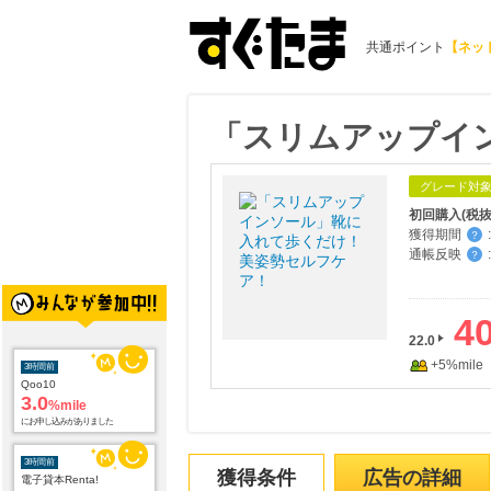
共通ポイント
【ネッ
「スリムアップイ
グレード対
初回購入(税抜
獲得期間
:
？
通帳反映
:
？
40
22.0
+5%mile
3時間前
Qoo10
3.0
%mile
にお申し込みがありました
3時間前
獲得条件
広告の詳細
電子貸本Renta!