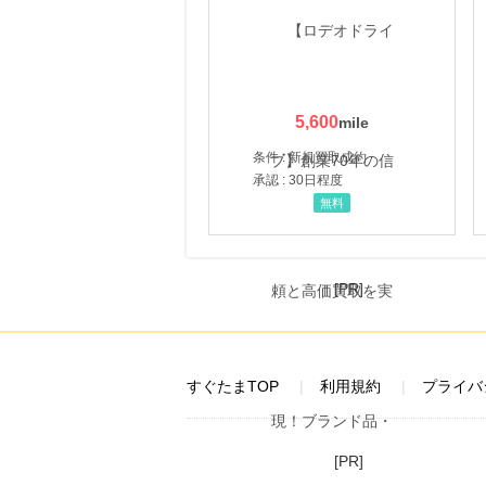
5,600
条件 : 新規買取成約
承認 : 30日程度
無料
[PR]
すぐたまTOP
利用規約
プライバ
[PR]