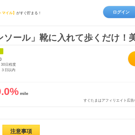
ログイン
トマイル】
がすぐ貯まる！
ンソール」靴に入れて歩くだけ！
象
)
30日程度
３日以内
.0
%
すぐたまはアフィリエイト広告
注意事項