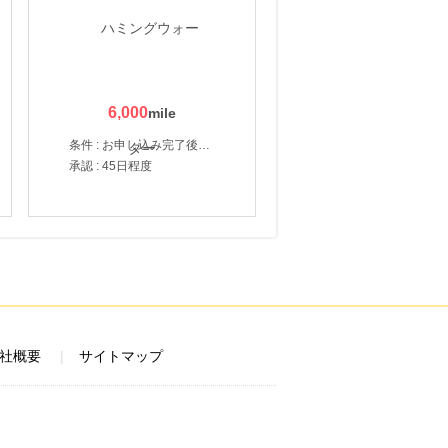
6,000
条件 : お申し込み完了後、決済登録完了と1ヶ月以内のサーバー初回設置。
承認 : 45日程度
社概要
サイトマップ