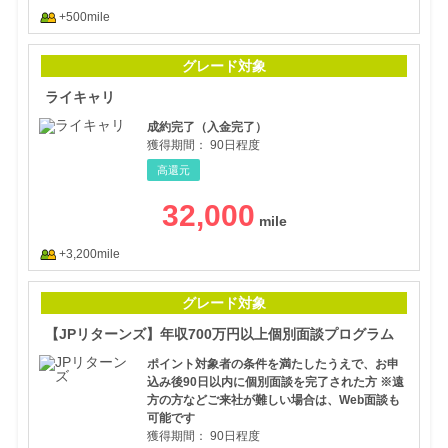
+500mile
ライ
グレード対象
ライキャリ
成約完了（入金完了）
獲得期間：
90日程度
高還元
32,000
+3,200mile
【J
グレード対象
【JPリターンズ】年収700万円以上個別面談プログラム
ポイント対象者の条件を満たしたうえで、お申
込み後90日以内に個別面談を完了された方 ※遠
方の方などご来社が難しい場合は、Web面談も
可能です
獲得期間：
90日程度