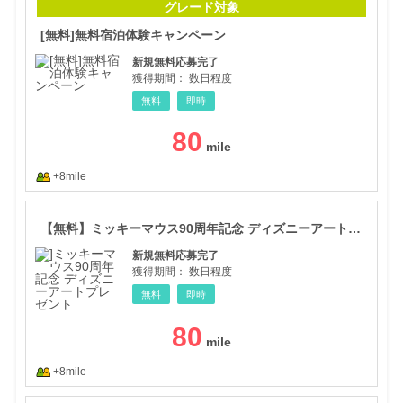
グレード対象
[無料]無料宿泊体験キャンペーン
新規無料応募完了
獲得期間：
数日程度
無料
即時
80
+8mile
【無
【無料】ミッキーマウス90周年記念 ディズニーアートプレゼント
新規無料応募完了
獲得期間：
数日程度
無料
即時
80
+8mile
FR