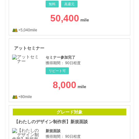
無料
高還元
50,400
+5,040mile
アッ
アットセミナー
セミナー参加完了
獲得期間：
90日程度
リピート可
8,000
+80mile
【わ
グレード対象
【わたしのデザイン制作所】新規面談
新規面談
獲得期間：
90日程度