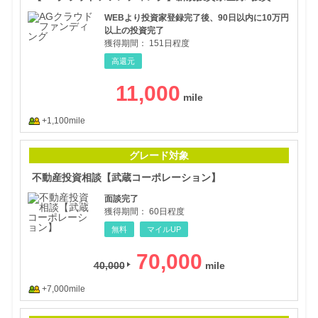
WEBより投資家登録完了後、90日以内に10万円
以上の投資完了
獲得期間：
151日程度
高還元
11,000
+1,100mile
不動
グレード対象
不動産投資相談【武蔵コーポレーション】
面談完了
獲得期間：
60日程度
無料
マイルUP
70,000
40,000
+7,000mile
[無