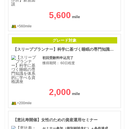
5,600
+560mile
【ス
グレード対象
【スリーププランナー】科学に基づく睡眠の専門知識を体系的に学べる資格講座
初回受験料申込完了
獲得期間：
60日程度
2,000
+200mile
【恵
【恵比寿開催】女性のための資産運用セミナー
セミナー参加（個別相談含む）＋条件達成