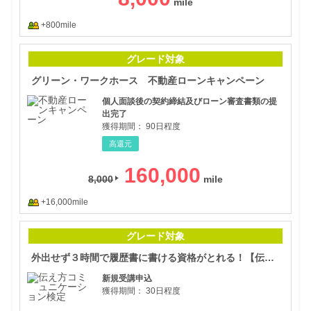
+800mile
グリ
グレード対象
グリーン・ワークホース 不動産ローンキャンペーン
個人面談後の契約締結及びローン審査書類の提
出完了
獲得期間：
90日程度
高還元
160,000
8,000
+16,000mile
外出
グレード対象
外出せず３時間で履歴書に書ける資格がとれる！【伝え方コミュニケーション検定】
新規受講申込
獲得期間：
30日程度