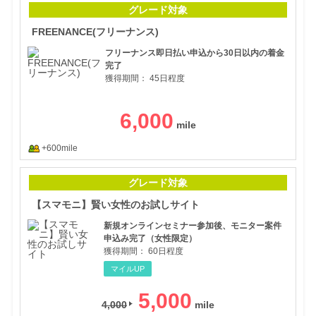
グレード対象
FREENANCE(フリーナンス)
フリーナンス即日払い申込から30日以内の着金
完了
獲得期間：
45日程度
6,000
+600mile
【ス
グレード対象
【スマモニ】賢い女性のお試しサイト
新規オンラインセミナー参加後、モニター案件
申込み完了（女性限定）
獲得期間：
60日程度
マイルUP
5,000
4,000