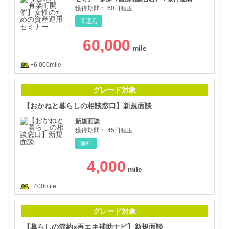
獲得期間：
60日程度
高還元
60,000
+6,000mile
【お
グレード対象
【おかねと暮らしの相談窓口】新規面談
新規面談
獲得期間：
45日程度
無料
4,000
+400mile
【暮
グレード対象
【暮らしの節約x再エネ補助ナビ】新規面談