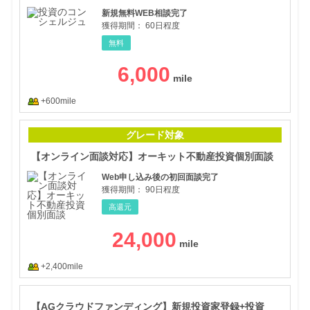
新規無料WEB相談完了
獲得期間：
60日程度
無料
6,000
+600mile
【オ
グレード対象
【オンライン面談対応】オーキット不動産投資個別面談
Web申し込み後の初回面談完了
獲得期間：
90日程度
高還元
24,000
+2,400mile
【A
【AGクラウドファンディング】新規投資家登録+投資