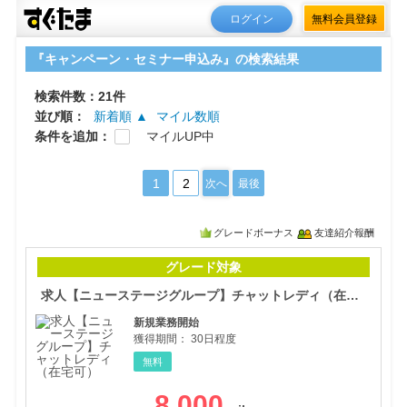
ログイン
無料会員登録
『キャンペーン・セミナー申込み』の検索結果
検索件数：21件
並び順：
新着順 ▲
マイル数順
条件を追加：
マイルUP中
1
2
次へ
最後
グレードボーナス
友達紹介報酬
求人
グレード対象
求人【ニューステージグループ】チャットレディ（在宅可）
新規業務開始
獲得期間：
30日程度
無料
8,000