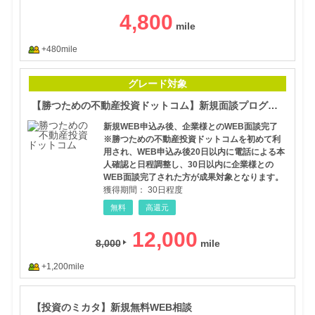
4,800
+480mile
【勝
グレード対象
【勝つための不動産投資ドットコム】新規面談プログラム
新規WEB申込み後、企業様とのWEB面談完了
※勝つための不動産投資ドットコムを初めて利
用され、WEB申込み後20日以内に電話による本
人確認と日程調整し、30日以内に企業様との
WEB面談完了された方が成果対象となります。
獲得期間：
30日程度
無料
高還元
12,000
8,000
+1,200mile
【投
【投資のミカタ】新規無料WEB相談