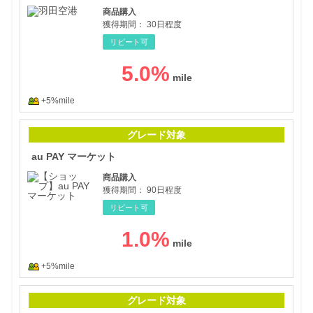
商品購入
獲得期間：
30日程度
リピート可
5.0
%
+5%mile
au
グレード対象
au PAY マーケット
商品購入
獲得期間：
90日程度
リピート可
1.0
%
+5%mile
【シ
グレード対象