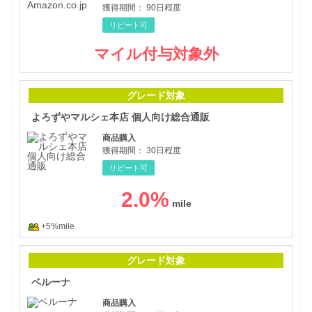
獲得期間：
90日程度
リピート可
マイル付与対象外
よろ
グレード対象
よろずやマルシェ本店 個人向け総合通販
商品購入
獲得期間：
30日程度
リピート可
2.0
%
+5%mile
ベル
グレード対象
ベルーナ
商品購入