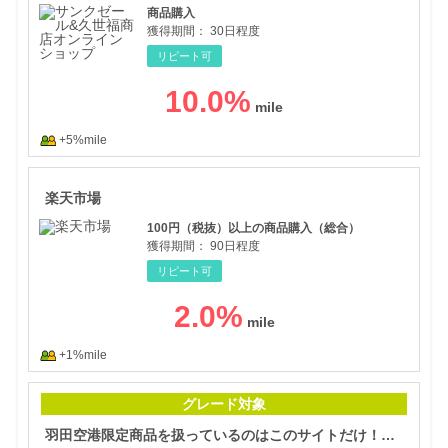
商品購入
獲得期間：
30日程度
リピート可
10.0
%
+5%mile
楽天
楽天市場
100円（税抜）以上の商品購入（総合）
獲得期間：
90日程度
リピート可
2.0
%
+1%mile
羽田
グレード対象
羽田空港限定商品を扱っているのはこのサイトだけ！【羽田空港公式通販サイト】