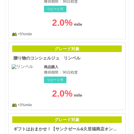
獲得期間：
90日程度
リピート可
2.0
%
+5%mile
贈り
グレード対象
贈り物のコンシェルジュ リンベル
商品購入
獲得期間：
90日程度
リピート可
2.0
%
+5%mile
ギフ
グレード対象
ギフトはおまかせ！【サンクゼール&久世福商店オンラインショップ】