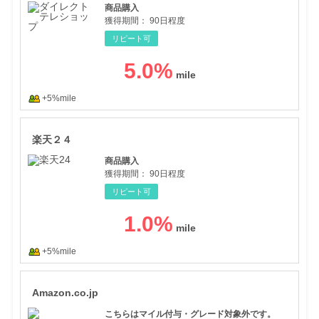
商品購入
獲得期間：
90日程度
リピート可
5.0
%
+5%mile
楽天
楽天２４
商品購入
獲得期間：
90日程度
リピート可
1.0
%
+5%mile
Ama
Amazon.co.jp
こちらはマイル付与・グレード対象外です。