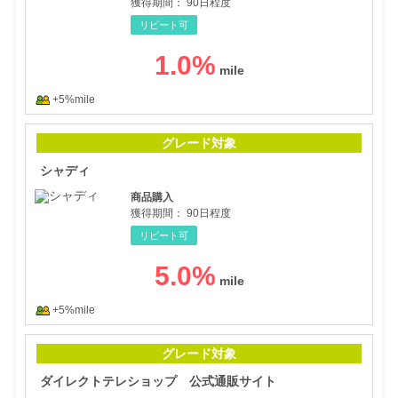
獲得期間：
90日程度
リピート可
1.0
%
+5%mile
シャ
グレード対象
シャディ
商品購入
獲得期間：
90日程度
リピート可
5.0
%
+5%mile
ダイ
グレード対象
ダイレクトテレショップ 公式通販サイト