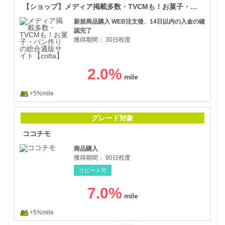
【ショップ】メディア掲載多数・TVCMも！お菓子・パン作りの総合通販サイト【cotta】
新規商品購入 WEB注文後、14日以内の入金の確
認完了
獲得期間：
30日程度
2.0
%
+5%mile
ココ
グレード対象
ココチモ
商品購入
獲得期間：
90日程度
リピート可
7.0
%
+5%mile