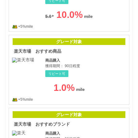
リピート可
10.0
%
5.0
+5%mile
楽天
グレード対象
楽天市場 おすすめ商品
商品購入
獲得期間：
90日程度
リピート可
1.0
%
+5%mile
楽天
グレード対象
楽天市場 おすすめブランド
商品購入