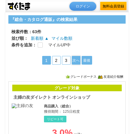
ログイン
無料会員登録
『総合・カタログ通販』の検索結果
検索件数：63件
並び順：
新着順 ▲
マイル数順
条件を追加：
マイルUP中
1
2
3
次へ
最後
グレードボーナス
友達紹介報酬
主婦
グレード対象
主婦の友ダイレクト オンラインショップ
商品購入（総合）
獲得期間：
125日程度
リピート可
3.0
%