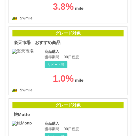
3.8
%
+5%mile
楽天
グレード対象
楽天市場 おすすめ商品
商品購入
獲得期間：
90日程度
リピート可
1.0
%
+5%mile
旅Mo
グレード対象
旅Motto
商品購入
獲得期間：
90日程度