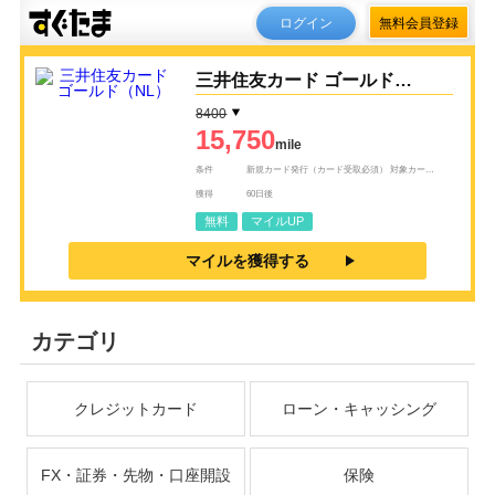
ログイン
無料会員登録
三井住友カード ゴールド
（NL）
8400
15,750
mile
条件
新規カード発行（カード受取必須） 対象カード：三井住友カード ゴールド（NL） ※他三井住友カードの券種をお持ちの方でも、三井住友カード ゴールド（NL）のお申込みが初めての場合は成果対象となりますが、三井住友カード ゴールド（NL）オーロラデザイン・三井住友カード ゴールド（NL）ハローキティ デザインをお持ちの方は、ご利用できません ※既に家族カードをお持ちの場合でも、ご本人名義の本カード発行が始めてであれば成果対象となります ※「即時発行」も「通常発行」もどちらでも対象となります 即時発行：カードの到着を待たず、電話認証で最短10秒でカードが利用可能（※即時発行できない場合があります） 通常発行：カードが手元に到着し、Vpassアプリダウンロード後カード利用可能 <span style="color: red; font-weight: bolder;">※成果のお問い合わせは必ずこちらのページ下部のお問い合わせフォームよりお願い致します。広告主サイト側へ直接お問い合わせをされた場合は成果対象外となる場合がございます。</span>
獲得
60日後
無料
マイルUP
マイルを獲得する
カテゴリ
クレジットカード
ローン・キャッシング
FX・証券・先物・口座開設
保険