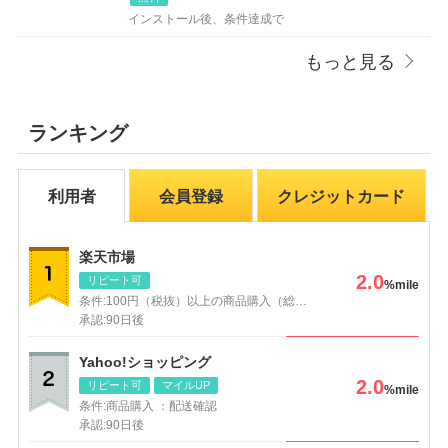
インストール後、条件達成で
もっと見る
ランキング
利用者
会員登録
クレジットカード
楽天市場
2.0
リピート可
%mile
条件:
100円（税抜）以上の商品購入（総合）
承認:
90日後
Yahoo!ショッピング
2.0
リピート可
マイルUP
%mile
条件:
商品購入 ：配送確認
承認:
90日後