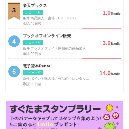
楽天ブックス
1.0
リピート可
%mile
条件:
商品購入（書籍・CD・DVD）
承認:
45日後
ブックオフオンライン販売
3.0
リピート可
%mile
条件:
ブックオフサイト内掲載の商品購入
承認:
90日後
電子貸本Renta!
14.0
リピート可
%mile
条件:
ポイント購入後、作品の「レンタル」完了
承認:
90日後