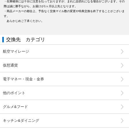
・在庫確保には十分に注意を払っておりますが、まれに品切れになる場合がございます。その
際は誠に勝手ながら、お届けが1ヶ月以上先となります。
・商品メーカーの都合上、予告なく交換マイル数の変更や特典交換を終了することがございま
す。
あらかじめご了承ください。
交換先 カテゴリ
航空マイレージ
仮想通貨
電子マネー・現金・金券
他のポイント
グルメ&フード
キッチン&ダイニング