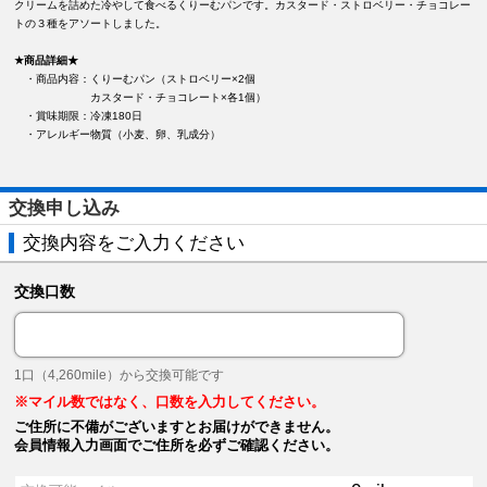
クリームを詰めた冷やして食べるくりーむパンです。カスタード・ストロベリー・チョコレー
トの３種をアソートしました。
★商品詳細★
・商品内容：くりーむパン（ストロベリー×2個
カスタード・チョコレート×各1個）
・賞味期限：冷凍180日
・アレルギー物質（小麦、卵、乳成分）
交換申し込み
交換内容をご入力ください
交換口数
1口（4,260mile）から交換可能です
※マイル数ではなく、口数を入力してください。
ご住所に不備がございますとお届けができません。
会員情報入力画面でご住所を必ずご確認ください。