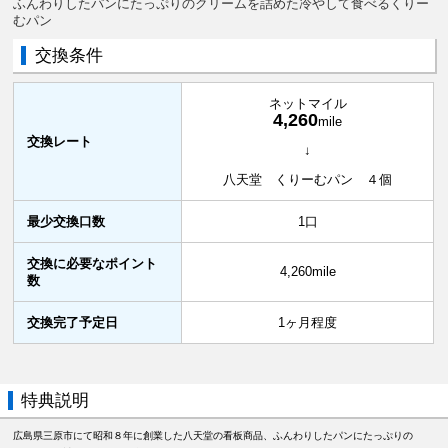
ふんわりしたパンにたっぷりのクリームを詰めた冷やして食べるくりー
むパン
交換条件
ネットマイル
4,260
mile
交換レート
↓
八天堂 くりーむパン ４個
最少交換口数
1口
交換に必要なポイント
4,260mile
数
交換完了予定日
1ヶ月程度
特典説明
広島県三原市にて昭和８年に創業した八天堂の看板商品、ふんわりしたパンにたっぷりの