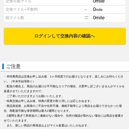
0
mile
交換可能マイル
-
0
交換マイル+手数料
mile
=
0
mile
残マイル数
ログインして交換内容の確認へ
ご注意
・本特典商品は交換お申し込み後、1ヶ月程度でのお届けとなります。楽しみにお待ちくださ
い。（年末年始等除く）
・配送の都合上、商品のお届けが不可能なエリアの場合、大変申し訳ございませんがマイルを
返還させていただきますので、
ご了承いただけますようお願いいたします。
・特典交換お申し込み後、特典の変更や取り消しには応じかねます。
・商品発送後、お客様のご不在や住所不備、連絡不能等により商品をお届けできなかった場
合、再配達可能な保管期間は最大2週間となります。
2週間を過ぎて再発送のご連絡がない場合や、住所の確認が取れない場合には商品を破棄さ
せていただきます。
また、新しい商品の再発送およびマイル返還はいたしかねます。