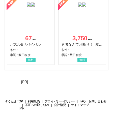
67
3,750
パズル&サバイバル
勇者なんてお断り！- 魔王の力で異世界征服
条件 :
条件 :
承認 : 数日程度
承認 : 数日程度
無料
無料
[PR]
すぐたまTOP
利用規約
プライバシーポリシー
FAQ・お問い合わせ
不正への取り組み
会社概要
サイトマップ
[PR]