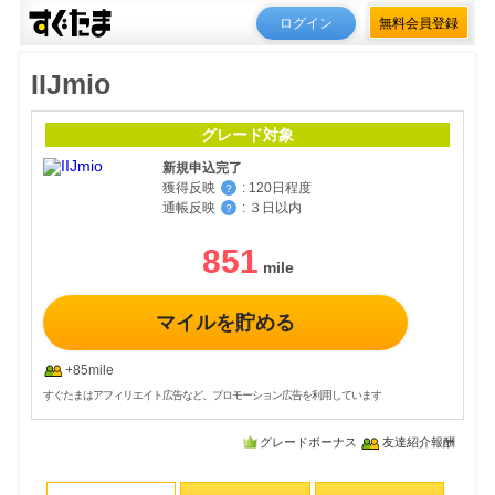
ログイン
無料会員登録
IIJmio
グレード対象
新規申込完了
獲得反映
:
120日程度
？
通帳反映
:
３日以内
？
851
マイルを貯める
+85mile
すぐたまはアフィリエイト広告など、プロモーション広告を利用しています
グレードボーナス
友達紹介報酬