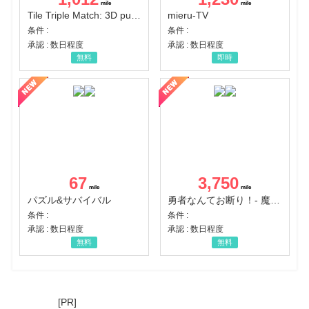
Tile Triple Match: 3D puzzle
mieru-TV
条件 :
条件 :
承認 : 数日程度
承認 : 数日程度
無料
即時
67
3,750
パズル&サバイバル
勇者なんてお断り！- 魔王の力で異世界征服
条件 :
条件 :
承認 : 数日程度
承認 : 数日程度
無料
無料
[PR]