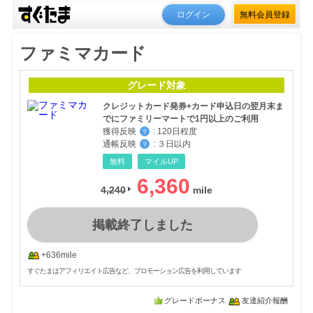
ログイン
無料会員登録
ファミマカード
グレード対象
クレジットカード発券+カード申込日の翌月末ま
でにファミリーマートで1円以上のご利用
獲得反映
:
120日程度
？
通帳反映
:
３日以内
？
無料
マイルUP
6,360
4,240
掲載終了しました
+636mile
すぐたまはアフィリエイト広告など、プロモーション広告を利用しています
グレードボーナス
友達紹介報酬