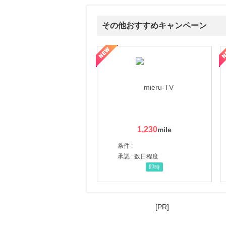
その他おすすめキャンペーン
ni】妊活期のための葉酸サプリ
【LOJEL公式サイト】スーツケース・バッグ
【ロデオドライブ】創業70
1,230
条件 :
承認 : 数日程度
即時
[PR]