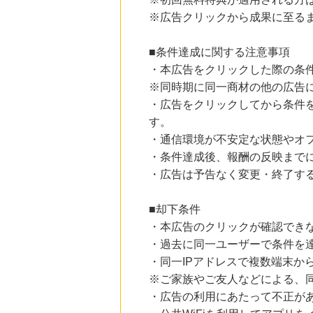
にお申し込みがありました
※広告クリックから成果に至る
24時間前
楽天ブックス
■条件達成に関する注意事項
1.0
%mile
・本広告をクリックした際の条
にお申し込みがありました
※同時期に同一商材の他の広告
24時間前
・広告をクリックしてから条件
楽天市場
2.0
%mile
す。
にお申し込みがありました
・通信環境が不安定な状態やオ
6時間前
・条件達成後、報酬の反映まで
OZmall（オズモール） グルメ予約
・広告は予告なく変更・終了す
240
mile
にお申し込みがありました
■却下条件
6時間前
・本広告のクリックが確認でき
国内最大級の総合電子書籍ストア ブックライブ
3.0
%mile
・過去に同一ユーザーで条件を
にお申し込みがありました
・同一IPアドレスで複数端末か
※ご家族やご友人などによる、
・広告の利用にあたって不正が