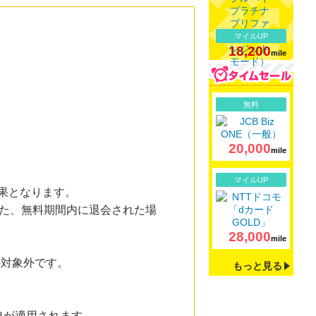
マイルUP
18,200
mile
詳細
無料
20,000
mile
詳細
マイルUP
成果となります。
また、無料期間内に退会された場
28,000
mile
の対象外です。
もっと見る
典が適用されます。