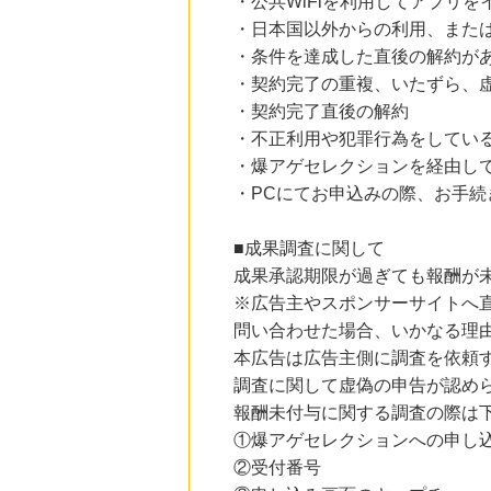
・公共WiFiを利用してアプリ
・日本国以外からの利用、または
・条件を達成した直後の解約が
・契約完了の重複、いたずら、
・契約完了直後の解約
・不正利用や犯罪行為をしてい
・爆アゲセレクションを経由し
・PCにてお申込みの際、お手
■成果調査に関して
成果承認期限が過ぎても報酬が
※広告主やスポンサーサイトへ
問い合わせた場合、いかなる理
本広告は広告主側に調査を依頼
調査に関して虚偽の申告が認め
報酬未付与に関する調査の際は
①爆アゲセレクションへの申し
②受付番号