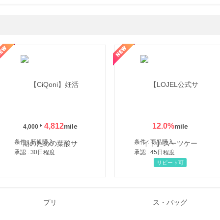
年の信頼と高価買取を実現！ブランド品・貴金属の無料査定
4,812
12.0
%
4,000
条件 : 新規購入
条件 : 商品購入
承認 : 30日程度
承認 : 45日程度
リピート可