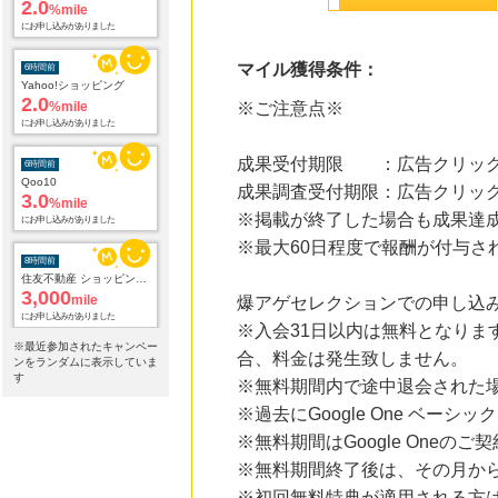
2.0
%mile
にお申し込みがありました
マイル獲得条件：
6時間前
Yahoo!ショッピング
2.0
%mile
※ご注意点※
にお申し込みがありました
成果受付期限 ：広告クリック
6時間前
Qoo10
成果調査受付期限：広告クリック
3.0
%mile
※掲載が終了した場合も成果達
にお申し込みがありました
※最大60日程度で報酬が付与さ
8時間前
住友不動産 ショッピングシティイオンカード（発行）
3,000
mile
爆アゲセレクションでの申し込み完
にお申し込みがありました
※入会31日以内は無料となりま
※最近参加されたキャンペー
合、料金は発生致しません。
9時間前
ンをランダムに表示していま
ブックオフオンライン販売
す
※無料期間内で途中退会された
3.0
%mile
※過去にGoogle One ベ
にお申し込みがありました
※無料期間はGoogle Oneの
23時間前
※無料期間終了後は、その月か
ベルーナ
2.0
%mile
※初回無料特典が適用される方