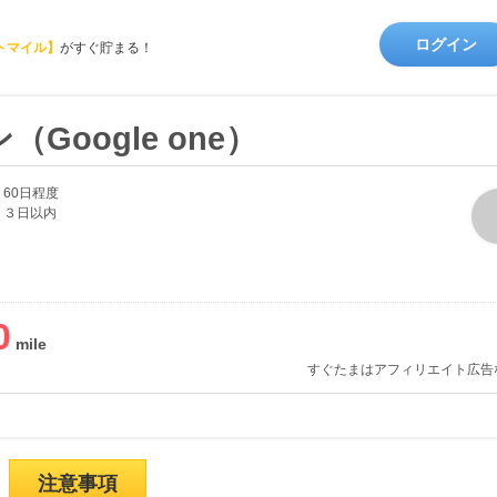
ログイン
トマイル】
がすぐ貯まる！
oogle one）
60日程度
３日以内
0
すぐたまはアフィリエイト広告
注意事項