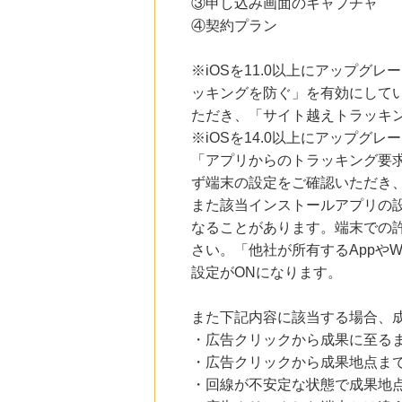
③申し込み画面のキャプチャ
④契約プラン
※iOSを11.0以上にアップグレ
ッキングを防ぐ」を有効にして
ただき、「サイト越えトラッキン
※iOSを14.0以上にアップ
「アプリからのトラッキング要
ず端末の設定をご確認いただき
また該当インストールアプリの
なることがあります。端末での
さい。「他社が所有するAppや
設定がONになります。
また下記内容に該当する場合、
・広告クリックから成果に至る
・広告クリックから成果地点ま
・回線が不安定な状態で成果地