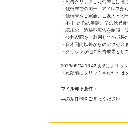
・広告クリックした端末とは違
・他端末での同一IPアドレスか
・他端末やご家族、ご友人と同一
・不正･虚偽の申請、その他異常
・端末の「追跡型広告を制限」
・公共WiFiをご利用しての成果
・日本国内以外からのアクセスま
・クリックが他の広告成果とし
2026/06/04 16:42以降
それ以前にクリックされた方は
マイル却下条件：
承認条件欄をご参照ください