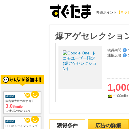
共通ポイント
【ネッ
爆アゲセレクション（G
獲得期間
:
？
通帳反映
:
？
1,00
+100mile
6時間前
国内最大級の総合電子書籍ストア ブックライブ
3.0
%mile
にお申し込みがありました
6時間前
獲得条件
広告の詳細
DHCオンラインショップ