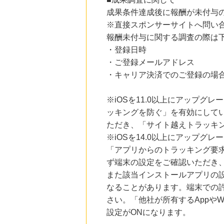
にお申し込みがありました
成果条件達成後に報酬が未付与
※直接スポンサーサイトへ問い
12時間前
じゃらんnet
報酬未付与に関する調査の際は
1.0
%mile
・登録日時
にお申し込みがありました
・ご登録メールアドレス
15時間前
・キャリア決済でのご登録の場
ブックオフオンライン販売
3.0
%mile
にお申し込みがありました
※iOSを11.0以上にアップグレ
ッキングを防ぐ」を有効にして
6時間前
楽天ブックス
ただき、「サイト越えトラッキン
1.0
%mile
※iOSを14.0以上にアップ
にお申し込みがありました
「アプリからのトラッキング要
ず端末の設定をご確認いただき
また該当インストールアプリの
なることがあります。端末での
さい。「他社が所有するAppや
設定がONになります。