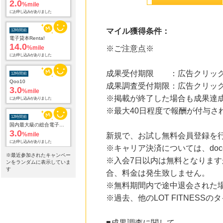
2.0
%mile
にお申し込みがありました
マイル獲得条件：
12時間前
電子貸本Renta!
14.0
%mile
※ご注意点※
にお申し込みがありました
成果受付期限 ：広告クリック
12時間前
Qoo10
成果調査受付期限：広告クリック
3.0
%mile
※掲載が終了した場合も成果達
にお申し込みがありました
※最大40日程度で報酬が付与さ
12時間前
国内最大級の総合電子書籍ストア ブックライブ
3.0
%mile
新規で、お試し無料会員登録を
にお申し込みがありました
※キャリア決済については、doc
※最近参加されたキャンペー
※入会7日以内は無料となります
12時間前
ンをランダムに表示していま
創業60年の老舗クリーニング店が贈る【宅配ふとんクリーニングリナビス】
す
合、料金は発生致しません。
800
mile
※無料期間内で途中退会された
にお申し込みがありました
※過去、他のLOT FITNES
12時間前
サンワダイレクト
3.0
%mile
■成果調査に関して