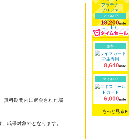
マイルUP
18,200
mile
詳細
無料
8,640
mile
詳細
マイルUP
6,000
た、無料期間内に退会された場
mile
もっと見る
方は、成果対象外となります。