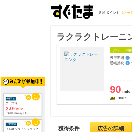
共通ポイント
【ネッ
ラクラクトレーニ
グレード対
獲得期間
:
？
通帳反映
:
？
90
+9mile
6時間前
楽天市場
2.0
%mile
にお申し込みがありました
12時間前
獲得条件
広告の詳細
DHCオンラインショップ