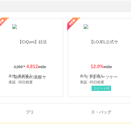
年の信頼と高価買取を実現！ブランド品・貴金属の無料査定
4,812
12.0
%
4,000
条件 : 新規購入
条件 : 商品購入
承認 : 30日程度
承認 : 45日程度
リピート可