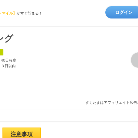
ログイン
トマイル】
がすぐ貯まる！
ング
象
40日程度
３日以内
すぐたまはアフィリエイト広告
注意事項