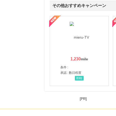
その他おすすめキャンペーン
ni】妊活期のための葉酸サプリ
【LOJEL公式サイト】スーツケース・バッグ
【ロデオドライブ】創業70
1,230
条件 :
承認 : 数日程度
即時
[PR]