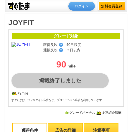
ログイン
無料会員登録
JOYFIT
グレード対象
獲得反映
:
40日程度
？
通帳反映
:
３日以内
？
90
掲載終了しました
+9mile
すぐたまはアフィリエイト広告など、プロモーション広告を利用しています
グレードボーナス
友達紹介報酬
獲得条件
広告の詳細
注意事項