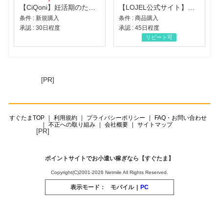
【CiQoni】妊活期のための葉酸サプリ
【LOJEL公式サイト】スーツケース・バッグ
条件 : 新規購入
条件 : 商品購入
承認 : 30日程度
承認 : 45日程度
リピート可
[PR]
すぐたまTOP
利用規約
プライバシーポリシー
FAQ・お問い合わせ
不正への取り組み
会社概要
サイトマップ
[PR]
ポイントサイトでお小遣い稼ぎなら【すぐたま】
Copyright(C)2001-2026 Netmile All Rights Reserved.
表示モード：
モバイル
|
PC