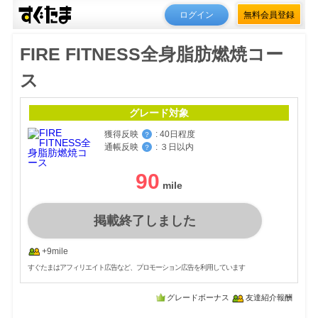
ログイン
無料会員登録
FIRE FITNESS全身脂肪燃焼コー
ス
グレード対象
獲得反映
:
40日程度
？
通帳反映
:
３日以内
？
90
掲載終了しました
+9mile
すぐたまはアフィリエイト広告など、プロモーション広告を利用しています
グレードボーナス
友達紹介報酬