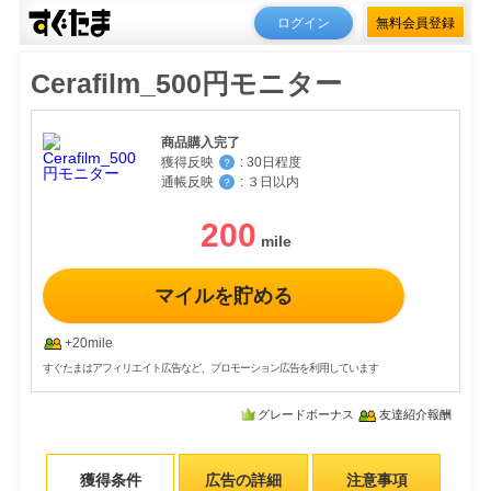
ログイン
無料会員登録
Cerafilm_500円モニター
商品購入完了
獲得反映
:
30日程度
？
通帳反映
:
３日以内
？
200
マイルを貯める
+20mile
すぐたまはアフィリエイト広告など、プロモーション広告を利用しています
グレードボーナス
友達紹介報酬
獲得条件
広告の詳細
注意事項