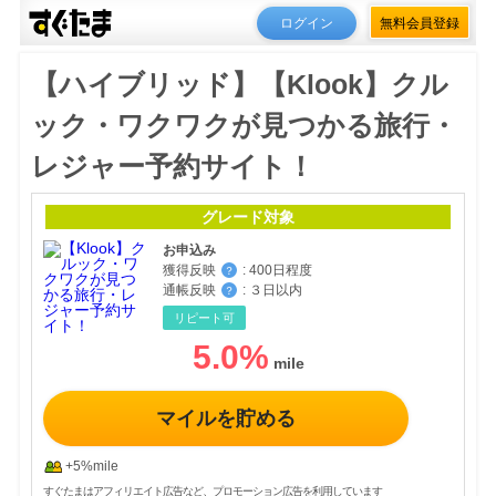
ログイン
無料会員登録
【ハイブリッド】【Klook】クル
ック・ワクワクが見つかる旅行・
レジャー予約サイト！
グレード対象
お申込み
獲得反映
:
400日程度
？
通帳反映
:
３日以内
？
リピート可
5.0
%
マイルを貯める
+5%mile
すぐたまはアフィリエイト広告など、プロモーション広告を利用しています