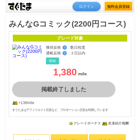
ログイン
無料会員登録
みんなGコミック(2200円コース)
グレード対象
獲得反映
:
数日程度
？
通帳反映
:
３日以内
？
即時
1,380
掲載終了しました
+138mile
すぐたまはアフィリエイト広告など、プロモーション広告を利用しています
グレードボーナス
友達紹介報酬