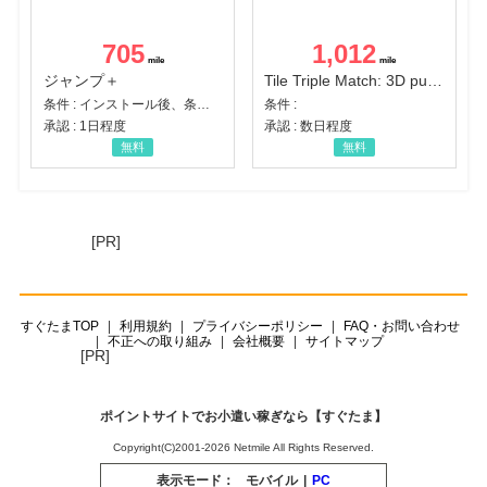
705
1,012
ジャンプ＋
Tile Triple Match: 3D puzzle
条件 : インストール後、条件達成
条件 :
承認 : 1日程度
承認 : 数日程度
無料
無料
[PR]
すぐたまTOP
利用規約
プライバシーポリシー
FAQ・お問い合わせ
不正への取り組み
会社概要
サイトマップ
[PR]
ポイントサイトでお小遣い稼ぎなら【すぐたま】
Copyright(C)2001-2026 Netmile All Rights Reserved.
表示モード：
モバイル
|
PC