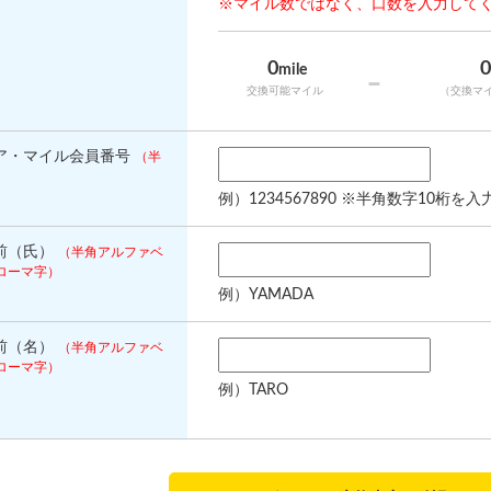
※マイル数ではなく、口数を入力して
0
mile
-
交換可能マイル
（交換マ
ア・マイル会員番号
（半
）
例）1234567890 ※半角数字10桁を
前（氏）
（半角アルファベ
ローマ字）
例）YAMADA
前（名）
（半角アルファベ
ローマ字）
例）TARO