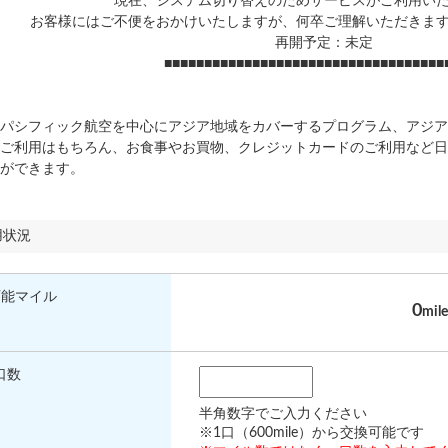
現在、システム切り替えのためサービスがご利用い
お客様にはご不便をおかけいたしますが、何卒ご理解いただきま
再開予定：未定
■■■■■■■■■■■■■■■■■■■■■■■■■■■■■■■■■■■
パシフィック航空を中心にアジア地域をカバーするプログラム、アジア
ご利用はもちろん、お食事やお買物、クレジットカードのご利用など日
ができます。
用状況
可能マイル
0
mile
口数
半角数字でご入力ください
※1口（600mile）から交換可能です