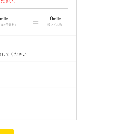
ください。
0
0
mile
=
mile
イル+手数料）
残マイル数
入力してください