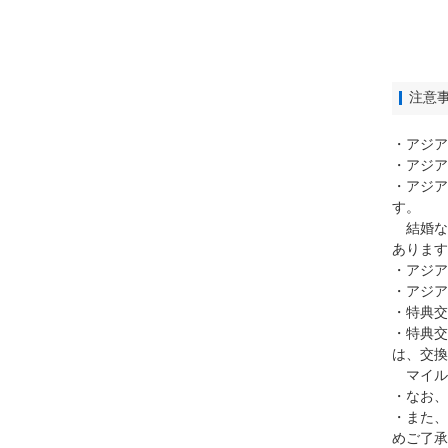
注意
・アジア
・アジア
・アジア
す。
結婚な
あります
・アジア
・アジア
・特典交
・特典交
は、交換
マイル
・なお、
・また、
めご了承