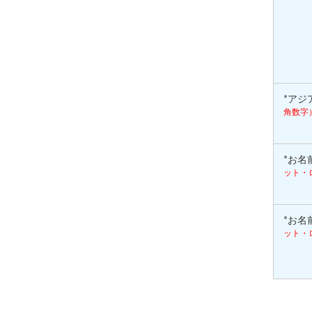
*アジ
角数字
*お名
ット・
*お名
ット・