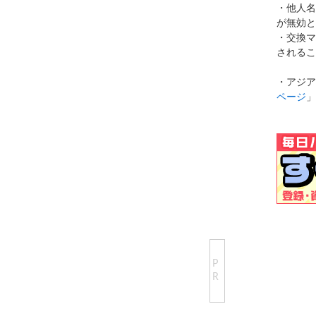
・他人名
が無効と
・交換マ
されるこ
・アジア
ページ
」
P
R