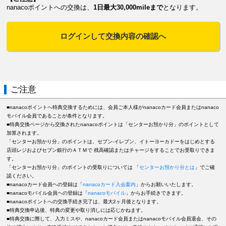
nanacoポイントへの交換は、
1日最大30,000mileまで
となります。
ログインして交換内容の確認へ
ご注意
■nanacoポイントへ特典交換するためには、会員ご本人様がnanacoカード会員またはnanaco
モバイル会員であることが条件となります。
■特典交換ページから交換されたnanacoポイントは「センターお預かり分」のポイントとして
加算されます。
「センターお預かり分」のポイントは、セブン-イレブン、イトーヨーカドーをはじめとする
店頭レジおよびセブン銀行のＡＴＭで 残高確認またはチャージをすることでお受取りできま
す。
「センターお預かり分」のポイントの受取りについては 「
センターお預かり分とは
」でご確
認ください。
■nanacoカード会員ヘの登録は「
nanacoカード入会案内
」からお願いいたします。
■nanacoモバイル会員ヘの登録は「
nanacoモバイル
」からお手続きできます。
■nanacoポイントへの交換手続き完了は、最大2ヶ月後となります。
■特典交換申込後、特典の変更や取り消しには応じかねます。
■特典交換に際して、入力ミスや、nanacoカード会員またはnanacoモバイル会員退会、その