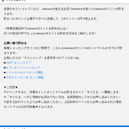
全国のセブン-イレブンなど、nanacoが使えるお店でnanacoを使うとnanacoポイントが貯ま
ります。
貯まったポイントは電子マネーに交換して、1ポイント＝1円で使えます。
＜特典交換以外でnanacoポイントを貯めるには＞
日々の生活の中でもっとnanacoポイントを貯める方法をご紹介します♪
お買い物で貯める
各種ショッピングサイトのご利用で、こちらもnanacoポイント&ネットマイルがダブルで貯
まります♪
お気に入りの「マイショップ」を是非見つけてくださいね。
■
LOFT ネットストア
■
セブンネットショッピング
■
イトーヨーカドーネット通販
■
アカチャンホンポ ネット通販
★ご注意★
※クリックすると、共通ポイントネットマイルが貯まるサイト「すぐたま」へ遷移します。
※「すぐたま」へのご登録がお済みでない方は、会員登録をしてからお申し込みください。
※必ず上記のリンクよりお申し込みください。上記以外のページからお申し込みされた場合、
ネットマイルの付与対象外となります。