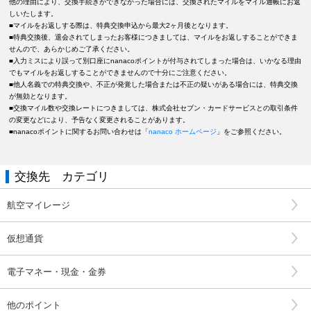
他の理由により、交換手続きができなかった場合には、交換されたマイルをマイル通帳にお返
しいたします。
■マイルをお返しする際は、特典交換申込から最大2ヶ月後となります。
■特典交換後、退会されてしまったお客様につきましては、マイルをお返しすることができま
せんので、あらかじめご了承ください。
■入力ミスにより誤って別口座にnanacoポイントが付与されてしまった場合は、いかなる理由
でもマイルをお返しすることができませんので十分にご注意ください。
■他人名義での特典交換や、不正が発覚した場合または不正の疑いがある場合には、特典交換
が無効となります。
■交換マイル数や交換レートにつきましては、株式会社セブン・カードサービスとの取引条件
の変更などにより、予告なく変更されることがあります。
■nanacoポイントに関するお問い合わせは「
nanaco ホームページ
」をご参照ください。
交換先 カテゴリ
航空マイレージ
仮想通貨
電子マネー・現金・金券
他のポイント