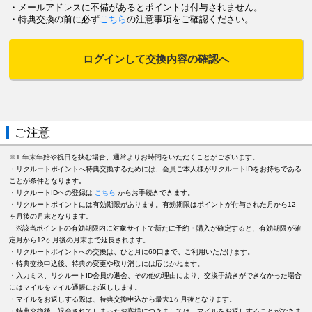
・メールアドレスに不備があるとポイントは付与されません。
・特典交換の前に必ず
こちら
の注意事項をご確認ください。
ログインして交換内容の確認へ
ご注意
※1 年末年始や祝日を挟む場合、通常よりお時間をいただくことがございます。
・リクルートポイントへ特典交換するためには、会員ご本人様がリクルートIDをお持ちである
ことが条件となります。
・リクルートIDヘの登録は
こちら
からお手続きできます。
・リクルートポイントには有効期限があります。有効期限はポイントが付与された月から12
ヶ月後の月末となります。
※該当ポイントの有効期限内に対象サイトで新たに予約・購入が確定すると、有効期限が確
定月から12ヶ月後の月末まで延長されます。
・リクルートポイントへの交換は、ひと月に60口まで、ご利用いただけます。
・特典交換申込後、特典の変更や取り消しには応じかねます。
・入力ミス、リクルートID会員の退会、その他の理由により、交換手続きができなかった場合
にはマイルをマイル通帳にお返しします。
・マイルをお返しする際は、特典交換申込から最大1ヶ月後となります。
・特典交換後、退会されてしまったお客様につきましては、マイルをお返しすることができま