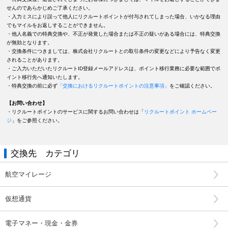
せんのであらかじめご了承ください。
・入力ミスにより誤って他人にリクルートポイントが付与されてしまった場合、いかなる理由
でもマイルをお返しすることができません。
・他人名義での特典交換や、不正が発覚した場合または不正の疑いがある場合には、特典交換
が無効となります。
・交換条件につきましては、株式会社リクルートとの取引条件の変更などにより予告なく変更
されることがあります。
・ご入力いただいたリクルートID登録メールアドレスは、ポイント移行業務に必要な範囲でポ
イント移行先へ通知いたします。
・特典交換の前に必ず
「交換におけるリクルートポイントの注意事項」
をご確認ください。
【お問い合わせ】
・リクルートポイントのサービスに関するお問い合わせは「
リクルートポイント ホームペー
ジ
」をご参照ください。
交換先 カテゴリ
航空マイレージ
仮想通貨
電子マネー・現金・金券