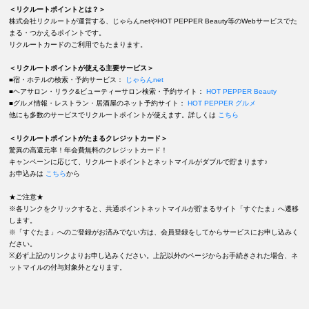
＜リクルートポイントとは？＞
株式会社リクルートが運営する、じゃらんnetやHOT PEPPER Beauty等のWebサービスでた
まる・つかえるポイントです。
リクルートカードのご利用でもたまります。
＜リクルートポイントが使える主要サービス＞
■宿・ホテルの検索・予約サービス：
じゃらんnet
■ヘアサロン・リラク&ビューティーサロン検索・予約サイト：
HOT PEPPER Beauty
■グルメ情報・レストラン・居酒屋のネット予約サイト：
HOT PEPPER グルメ
他にも多数のサービスでリクルートポイントが使えます。詳しくは
こちら
＜リクルートポイントがたまるクレジットカード＞
驚異の高還元率！年会費無料のクレジットカード！
キャンペーンに応じて、リクルートポイントとネットマイルがダブルで貯まります♪
お申込みは
こちら
から
★ご注意★
※各リンクをクリックすると、共通ポイントネットマイルが貯まるサイト「すぐたま」へ遷移
します。
※「すぐたま」へのご登録がお済みでない方は、会員登録をしてからサービスにお申し込みく
ださい。
※必ず上記のリンクよりお申し込みください。上記以外のページからお手続きされた場合、ネ
ットマイルの付与対象外となります。