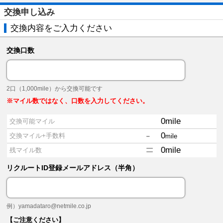
交換申し込み
交換内容をご入力ください
交換口数
2口（1,000mile）から交換可能です
※マイル数ではなく、口数を入力してください。
0
mile
交換可能マイル
-
0
交換マイル+手数料
mile
=
0
mile
残マイル数
リクルートID登録メールアドレス（半角）
例）
yamadataro@netmile.co.jp
【ご注意ください】