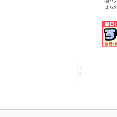
・商品メ
あらか
P
R