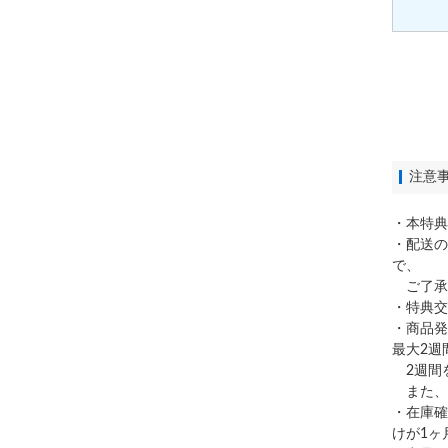
注意
・本特典
・配送の
で、
ご了承
・特典交
・商品発
最大2週
2週間
また、
・在庫確
けが1ヶ