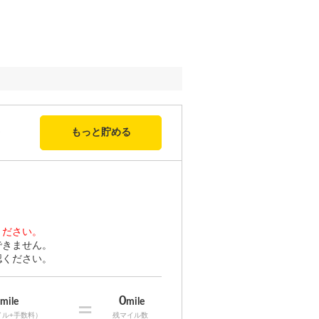
もっと貯める
ください。
できません。
認ください。
0
0
mile
=
mile
イル+手数料）
残マイル数