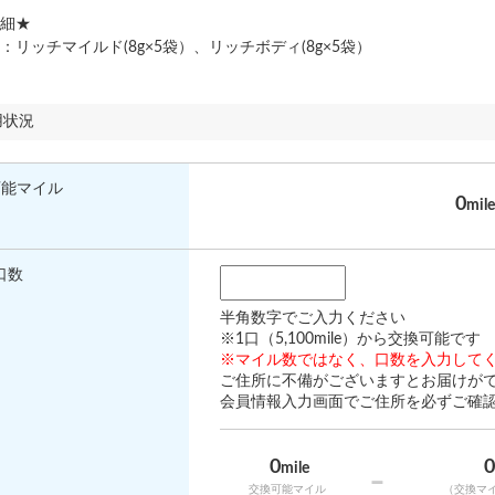
細★
リッチマイルド(8g×5袋）、リッチボディ(8g×5袋）
用状況
可能マイル
0
mile
口数
半角数字でご入力ください
※1口（5,100mile）から交換可能です
※マイル数ではなく、口数を入力して
ご住所に不備がございますとお届けが
会員情報入力画面でご住所を必ずご確
0
mile
-
交換可能マイル
（交換マ