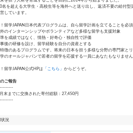
来を担う人材を育成することを目的に2014年から始まりました。
000名を超える大学生・高校生等を海外へと送り出し、返済不要の給付型
営しています。
！留学JAPAN日本代表プログラムは、自ら留学計画を立てることを必
外のインターンシップやボランティアなど多様な留学も支援対象
準を成績ではなく、情熱・好奇心・独自性で評価
事後の研修を設け、留学経験を自分の資産とする
特徴のあるプログラムです。将来の日本を担う多様な分野の専門家とリ
学のオールジャパンで若者の留学を応援する一員にあなたもなりません
！留学JAPAN公式HPは
「こちら」
からどうぞ。
のご報告
---------
年7月末までに交換された寄付総額：27,450円
---------
用状況