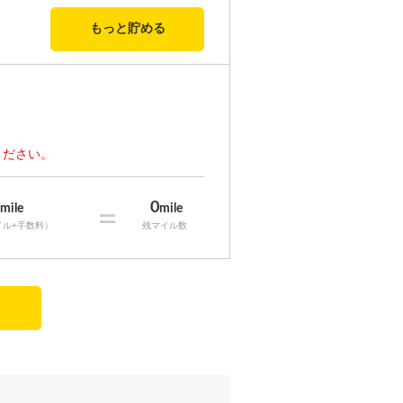
もっと貯める
ください。
0
0
mile
=
mile
イル+手数料）
残マイル数