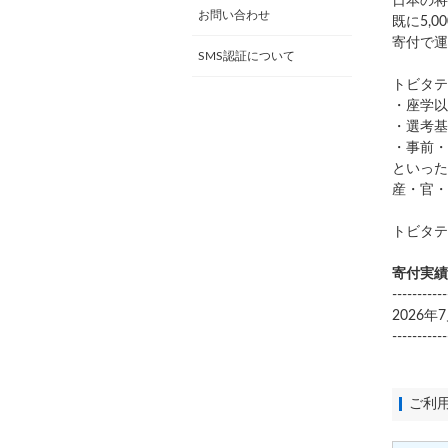
日本の将
お問い合わせ
既に5,
寄付で運
SMS認証について
トビタテ
・座学以
・選考基
・事前・
といった
産・官・
トビタテ
寄付実績
-----------
2026
-----------
ご利