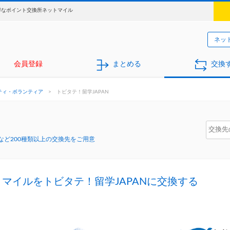
お得なポイント交換所ネットマイル
ネッ
会員登録
まとめる
交換
ティ・ボランティア
>
トビタテ！留学JAPAN
ど200種類以上の交換先をご用意
マイルをトビタテ！留学JAPANに交換する