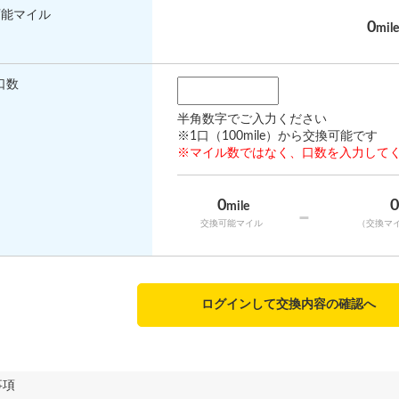
可能マイル
0
mile
口数
半角数字でご入力ください
※1口（100mile）から交換可能です
※マイル数ではなく、口数を入力して
0
mile
-
交換可能マイル
（交換マ
ログインして交換内容の確認へ
事項