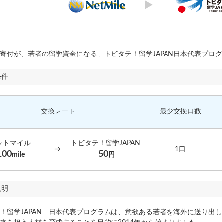
寄付が、若者の留学資金になる、トビタテ！留学JAPAN日本代表プロ
条件
交換レート
最少交換口数
ットマイル
トビタテ！留学JAPAN
→
1口
100
50
mile
円
説明
！留学JAPAN 日本代表プログラムは、意欲ある若者を海外に送り出し