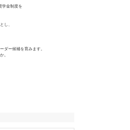
奨学金制度を
須とし、
ーダー候補を育みます。
か。