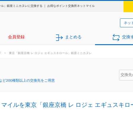
ール」銀座ミニカヌレに交換する ｜ お得なポイント交換所ネットマイル
ネッ
会員登録
まとめる
交換
ド
>
東京「銀座京橋 レ ロジェ エギュスキロール」銀座ミニカヌレ
ど200種類以上の交換先をご用意
トマイルを東京「銀座京橋 レ ロジェ エギュスキ