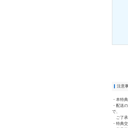
注意
・本特典
・配送の
で、
ご了承
・特典交