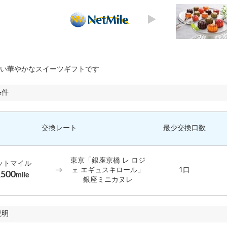
い華やかなスイーツギフトです
条件
交換レート
最少交換口数
東京「銀座京橋 レ ロジ
ットマイル
→
ェ エギュスキロール」
1口
,500
mile
銀座ミニカヌレ
説明