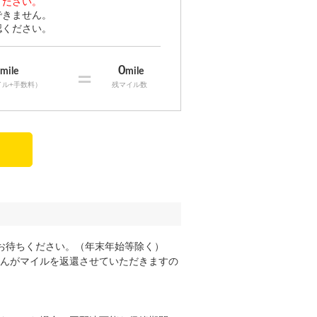
ください。
できません。
認ください。
0
0
mile
=
mile
イル+手数料）
残マイル数
お待ちください。（年末年始等除く）
んがマイルを返還させていただきますの