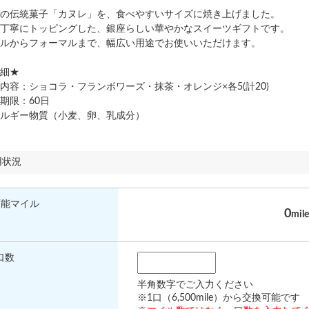
の伝統菓子「カヌレ」を、食べやすいサイズに焼き上げました。
丁寧にトッピングした、銀座らしい華やかなスイーツギフトです。
ルからフォーマルまで、幅広い用途でお使いいただけます。
細★
容：ショコラ・フランボワーズ・抹茶・オレンジ×各5(計20)
期限：60日
ルギー物質（小麦、卵、乳成分）
用状況
可能マイル
0
mile
口数
半角数字でご入力ください
※1口（6,500mile）から交換可能です