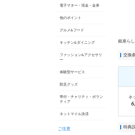
電子マネー・現金・金券
他のポイント
グルメ&フード
銀座らし
キッチン&ダイニング
ファッション&アクセサリ
交換
ー
体験型サービス
防災グッズ
寄付・チャリティ・ボラン
ネ
ティア
6
ネットマイル決済
特典
ご注意